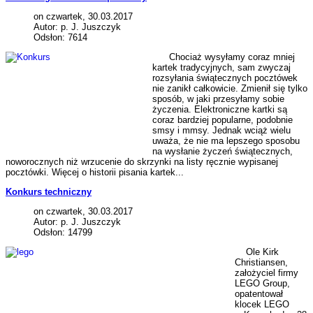
on czwartek, 30.03.2017
Autor: p. J. Juszczyk
Odsłon: 7614
Chociaż wysyłamy coraz mniej
kartek tradycyjnych, sam zwyczaj
rozsyłania świątecznych pocztówek
nie zanikł całkowicie. Zmienił się tylko
sposób, w jaki przesyłamy sobie
życzenia. Elektroniczne kartki są
coraz bardziej popularne, podobnie
smsy i mmsy. Jednak wciąż wielu
uważa, że nie ma lepszego sposobu
na wysłanie życzeń świątecznych,
noworocznych niż wrzucenie do skrzynki na listy ręcznie wypisanej
pocztówki. Więcej o historii pisania kartek...
Konkurs techniczny
on czwartek, 30.03.2017
Autor: p. J. Juszczyk
Odsłon: 14799
Ole Kirk
Christiansen,
założyciel firmy
LEGO Group,
opatentował
klocek LEGO