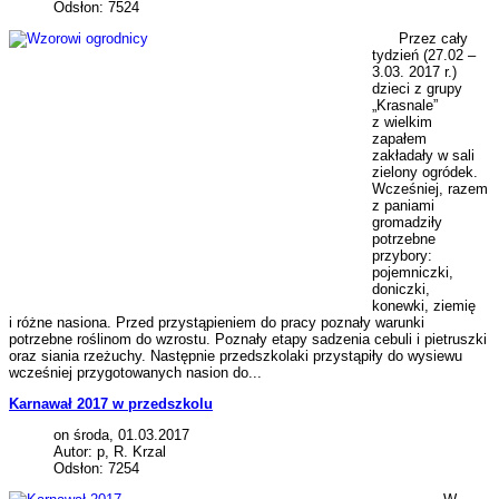
Odsłon: 7524
Przez cały
tydzień (27.02 –
3.03. 2017 r.)
dzieci z grupy
„Krasnale”
z wielkim
zapałem
zakładały w sali
zielony ogródek.
Wcześniej, razem
z paniami
gromadziły
potrzebne
przybory:
pojemniczki,
doniczki,
konewki, ziemię
i różne nasiona. Przed przystąpieniem do pracy poznały warunki
potrzebne roślinom do wzrostu. Poznały etapy sadzenia cebuli i pietruszki
oraz siania rzeżuchy. Następnie przedszkolaki przystąpiły do wysiewu
wcześniej przygotowanych nasion do...
Karnawał 2017 w przedszkolu
on środa, 01.03.2017
Autor: p, R. Krzal
Odsłon: 7254