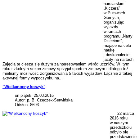
narciarskim
„Kiczera”
w Puławach
Górnych,
organizując
wyjazdy
w ramach
programu „Narty
Dzieciom”,
mające na celu
naukę
i doskonalenie
jazdy na nartach.
Zajęcia te cieszą się dużym zainteresowaniem wśród uczniów. W tym
roku szkolnym sezon zimowy sprzyjał sportom zimowym i dlatego też
mieliśmy możliwość zorganizowania 5 takich wyjazdów. Łącznie z takiej
aktywnej formy wypoczynku na...
"Wielkanocny koszyk"
on piątek, 25.03.2016
Autor: p. B. Częczek-Serwińska
Odsłon: 8693
22 marca
2016 roku
w naszym
przedszkolu
odbyło się
przedstawienie