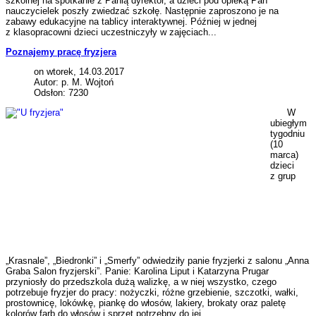
szkolnej na spotkanie z Panią dyrektor, a dzieci pod opieką Pań
nauczycielek poszły zwiedzać szkołę. Następnie zaproszono je na
zabawy edukacyjne na tablicy interaktywnej. Później w jednej
z klasopracowni dzieci uczestniczyły w zajęciach...
Poznajemy pracę fryzjera
on wtorek, 14.03.2017
Autor: p. M. Wojtoń
Odsłon: 7230
W
ubiegłym
tygodniu
(10
marca)
dzieci
z grup
„Krasnale”, „Biedronki” i „Smerfy” odwiedziły panie fryzjerki z salonu „Anna
Graba Salon fryzjerski”. Panie: Karolina Liput i Katarzyna Prugar
przyniosły do przedszkola dużą walizkę, a w niej wszystko, czego
potrzebuje fryzjer do pracy: nożyczki, różne grzebienie, szczotki, wałki,
prostownicę, lokówkę, piankę do włosów, lakiery, brokaty oraz paletę
kolorów farb do włosów i sprzęt potrzebny do jej...