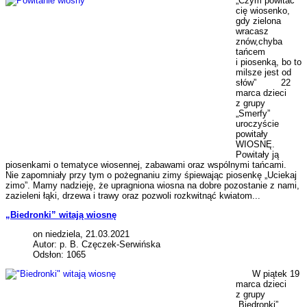
„Czym powitać
cię wiosenko,
gdy zielona
wracasz
znów,chyba
tańcem
i piosenką, bo to
milsze jest od
słów” 22
marca dzieci
z grupy
„Smerfy”
uroczyście
powitały
WIOSNĘ.
Powitały ją
piosenkami o tematyce wiosennej, zabawami oraz wspólnymi tańcami.
Nie zapomniały przy tym o pożegnaniu zimy śpiewając piosenkę „Uciekaj
zimo”. Mamy nadzieję, że upragniona wiosna na dobre pozostanie z nami,
zazieleni łąki, drzewa i trawy oraz pozwoli rozkwitnąć kwiatom...
„Biedronki” witają wiosnę
on niedziela, 21.03.2021
Autor: p. B. Częczek-Serwińska
Odsłon: 1065
W piątek 19
marca dzieci
z grupy
„Biedronki”