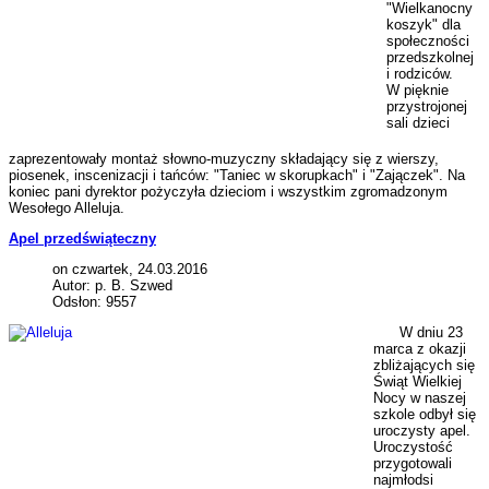
"Wielkanocny
koszyk" dla
społeczności
przedszkolnej
i rodziców.
W pięknie
przystrojonej
sali dzieci
zaprezentowały montaż słowno-muzyczny składający się z wierszy,
piosenek, inscenizacji i tańców: "Taniec w skorupkach" i "Zajączek". Na
koniec pani dyrektor pożyczyła dzieciom i wszystkim zgromadzonym
Wesołego Alleluja.
Apel przedświąteczny
on czwartek, 24.03.2016
Autor: p. B. Szwed
Odsłon: 9557
W dniu 23
marca z okazji
zbliżających się
Świąt Wielkiej
Nocy w naszej
szkole odbył się
uroczysty apel.
Uroczystość
przygotowali
najmłodsi