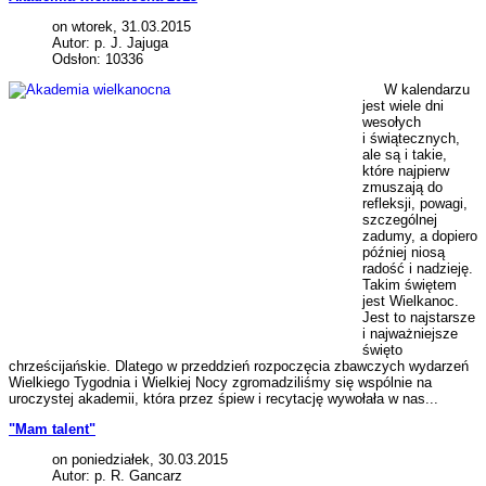
on wtorek, 31.03.2015
Autor: p. J. Jajuga
Odsłon: 10336
W kalendarzu
jest wiele dni
wesołych
i świątecznych,
ale są i takie,
które najpierw
zmuszają do
refleksji, powagi,
szczególnej
zadumy, a dopiero
później niosą
radość i nadzieję.
Takim świętem
jest Wielkanoc.
Jest to najstarsze
i najważniejsze
święto
chrześcijańskie. Dlatego w przeddzień rozpoczęcia zbawczych wydarzeń
Wielkiego Tygodnia i Wielkiej Nocy zgromadziliśmy się wspólnie na
uroczystej akademii, która przez śpiew i recytację wywołała w nas...
"Mam talent"
on poniedziałek, 30.03.2015
Autor: p. R. Gancarz