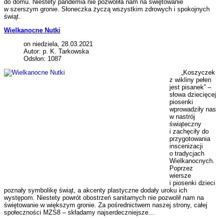
do domu. Niestety pandemia nie pozwoliła nam na świętowanie
w szerszym gronie. Słoneczka życzą wszystkim zdrowych i spokojnych
świąt.
Wielkanocne Nutki
on niedziela, 28.03.2021
Autor: p. K. Tarkowska
Odsłon: 1087
„Koszyczek
z wikliny pełen
jest pisanek” –
słowa dziecięcej
piosenki
wprowadziły nas
w nastrój
świąteczny
i zachęciły do
przygotowania
inscenizacji
o tradycjach
Wielkanocnych.
Poprzez
wiersze
i piosenki dzieci
poznały symbolikę świąt, a akcenty plastyczne dodały uroku ich
występom. Niestety powrót obostrzeń sanitarnych nie pozwolił nam na
świętowanie w większym gronie. Za pośrednictwem naszej strony, całej
społeczności MZS8 – składamy najserdeczniejsze...