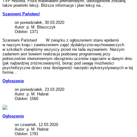
TVP Historia. Poza materiałami premierowymi, udostępnione zostaną
także powtórki lekcji. Bliższe informacje i plan lekcji na...
Szanowni Państwo!
on poniedziałek, 30.03.2020
Autor: p. M. Błaszczyk
Odsłon: 1371
Szanowni Państwo! W związku z ogłoszeniem stanu epidemii
w naszym kraju i zawieszeniem zajęć dydaktyczno-wychowawczych
w szkołach stanęliśmy wszyscy przed nie lada wyzwaniem. Naszym
zadaniem jest bowiem realizacja podstawy programowej przy
jednocześnie równomiernym obciążeniu uczniów zajęciami w danym dniu
(jak najbardziej zróżnicowanymi), biorąc pod uwagę możliwości
psychofizyczne dzieci oraz dostępność narzędzi wykorzystywanych w tej
formie...
Ogłoszenie
on poniedziałek, 23.03.2020
Autor: p. M. Habrat
Odsłon: 1560
Ogłoszenie
on czwartek, 12.03.2020
Autor: p. M. Habrat
Odsłon: 1791