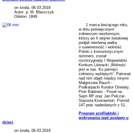
on środa, 06.03.2019
Autor: p. M. Błaszczyk
Odsłon: 1849
1 marca bieżącego roku,
w dniu poświęconym
żołnierzom niezłomnym,
którzy po II wojnie światowej
podjęli nierówną walkę
o suwerenność i wolność
Polski z komunistycznym
reżimem, został
rozstrzygnięty I Wojewódzki
Konkurs Literacki „Wolność
jest w nas. Ku pamięci
żołnierzy wyklętych”. Patronat
nad nim objęli między innymi:
Małgorzata Rauch -
Podkarpacki Kurator Oświaty,
Piotr Babinetz - Poseł na
Sejm RP oraz Jan Pelczar-
Starosta Krośnieński. Pośród
147 prac nadesłanych z 51...
Program profilaktyki i
wykrywania wad postawy u
dzieci
on środa, 06.03.2019