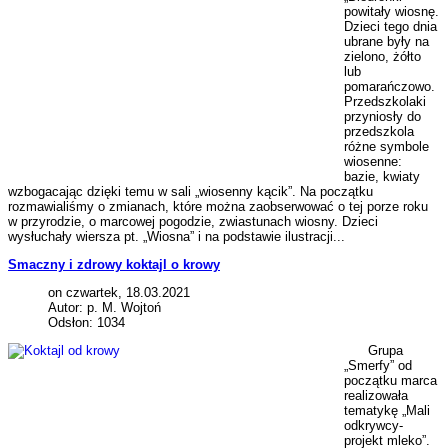
powitały wiosnę.
Dzieci tego dnia
ubrane były na
zielono, żółto
lub
pomarańczowo.
Przedszkolaki
przyniosły do
przedszkola
różne symbole
wiosenne:
bazie, kwiaty
wzbogacając dzięki temu w sali „wiosenny kącik”. Na początku
rozmawialiśmy o zmianach, które można zaobserwować o tej porze roku
w przyrodzie, o marcowej pogodzie, zwiastunach wiosny. Dzieci
wysłuchały wiersza pt. „Wiosna” i na podstawie ilustracji...
Smaczny i zdrowy koktajl o krowy
on czwartek, 18.03.2021
Autor: p. M. Wojtoń
Odsłon: 1034
Grupa
„Smerfy” od
początku marca
realizowała
tematykę „Mali
odkrywcy-
projekt mleko”.