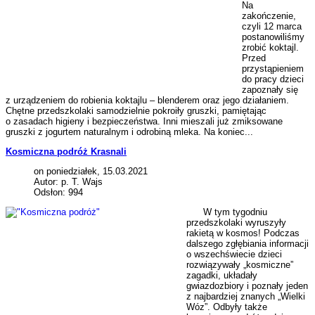
Na
zakończenie,
czyli 12 marca
postanowiliśmy
zrobić koktajl.
Przed
przystąpieniem
do pracy dzieci
zapoznały się
z urządzeniem do robienia koktajlu – blenderem oraz jego działaniem.
Chętne przedszkolaki samodzielnie pokroiły gruszki, pamiętając
o zasadach higieny i bezpieczeństwa. Inni mieszali już zmiksowane
gruszki z jogurtem naturalnym i odrobiną mleka. Na koniec...
Kosmiczna podróż Krasnali
on poniedziałek, 15.03.2021
Autor: p. T. Wajs
Odsłon: 994
W tym tygodniu
przedszkolaki wyruszyły
rakietą w kosmos! Podczas
dalszego zgłębiania informacji
o wszechświecie dzieci
rozwiązywały „kosmiczne”
zagadki, układały
gwiazdozbiory i poznały jeden
z najbardziej znanych „Wielki
Wóz”. Odbyły także