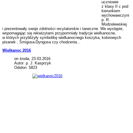
uczniowie
z klasy II c pod
kierunkiem
wychowawczyni
p. R.
Modzelewskiej
i prezentowały swoje zdolności recytatorskie i taneczne. We występie,
wspomagając się rekwizytami przypomniały tradycje wielkanocne,
w których przybliżyły symbolikę wielkanocnego koszyka, kolorowych
pisanek , Śmigusa-Dyngusa czy chodzenia...
Wielkanoc 2016
on środa, 23.03.2016
Autor: p. J. Kasprzyk
Odsłon: 5823