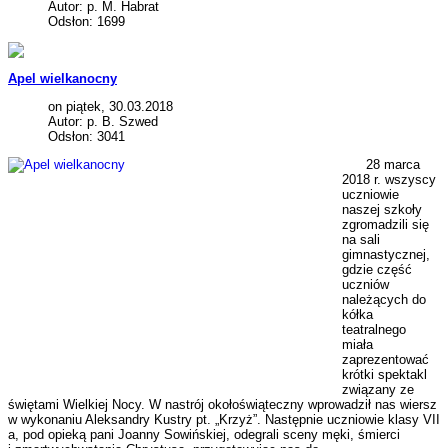
Autor: p. M. Habrat
Odsłon: 1699
Apel wielkanocny
on piątek, 30.03.2018
Autor: p. B. Szwed
Odsłon: 3041
28 marca
2018 r. wszyscy
uczniowie
naszej szkoły
zgromadzili się
na sali
gimnastycznej,
gdzie część
uczniów
należących do
kółka
teatralnego
miała
zaprezentować
krótki spektakl
związany ze
świętami Wielkiej Nocy. W nastrój okołoświąteczny wprowadził nas wiersz
w wykonaniu Aleksandry Kustry pt. „Krzyż”. Następnie uczniowie klasy VII
a, pod opieką pani Joanny Sowińskiej, odegrali sceny męki, śmierci