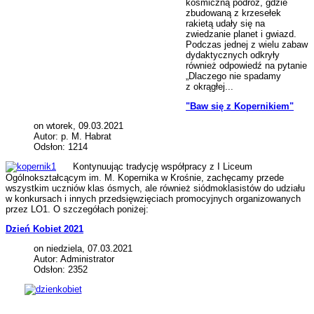
kosmiczną podróż, gdzie
zbudowaną z krzesełek
rakietą udały się na
zwiedzanie planet i gwiazd.
Podczas jednej z wielu zabaw
dydaktycznych odkryły
również odpowiedź na pytanie
„Dlaczego nie spadamy
z okrągłej...
"Baw się z Kopernikiem"
on wtorek, 09.03.2021
Autor: p. M. Habrat
Odsłon: 1214
Kontynuując tradycję współpracy z I Liceum
Ogólnokształcącym im. M. Kopernika w Krośnie, zachęcamy przede
wszystkim uczniów klas ósmych, ale również siódmoklasistów do udziału
w konkursach i innych przedsięwzięciach promocyjnych organizowanych
przez LO1. O szczegółach poniżej:
Dzień Kobiet 2021
on niedziela, 07.03.2021
Autor: Administrator
Odsłon: 2352