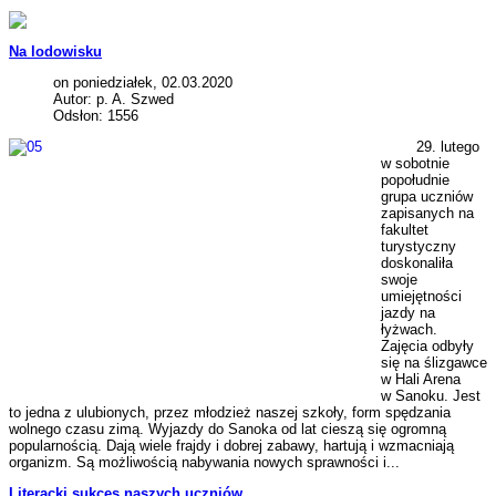
Na lodowisku
on poniedziałek, 02.03.2020
Autor: p. A. Szwed
Odsłon: 1556
29. lutego
w sobotnie
popołudnie
grupa uczniów
zapisanych na
fakultet
turystyczny
doskonaliła
swoje
umiejętności
jazdy na
łyżwach.
Zajęcia odbyły
się na ślizgawce
w Hali Arena
w Sanoku. Jest
to jedna z ulubionych, przez młodzież naszej szkoły, form spędzania
wolnego czasu zimą. Wyjazdy do Sanoka od lat cieszą się ogromną
popularnością. Dają wiele frajdy i dobrej zabawy, hartują i wzmacniają
organizm. Są możliwością nabywania nowych sprawności i...
Literacki sukces naszych uczniów