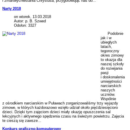
i zmartwychwstania Chrystusa, przygotowując nas do...
Narty 2018
on wtorek, 13.03.2018
Autor: p. B. Szwed
Odsłon: 3327
Podobnie
jak i w
ubiegłych
latach,
tegoroczny
okres zimowy
to okazja dla
naszej szkoły
do rozwijania
pasji
i doskonalenia
umiejętności
narciarskich
naszych
uczniów.
Wspólnie
z ośrodkiem narciarskim w Puławach zorganizowaliśmy trzy wyjazdy
zimowe, w których każdorazowo wzięło udział około pięćdziesięcioro
dzieci. Dzięki tym zajęciom dzieci miały okazję opuszczenia sal
lekcyjnych i aktywnego spędzenia czasu na świeżym powietrzu. Zajęcia
te cieszą się zawsze...
Konkurs graficzno-komputerowy