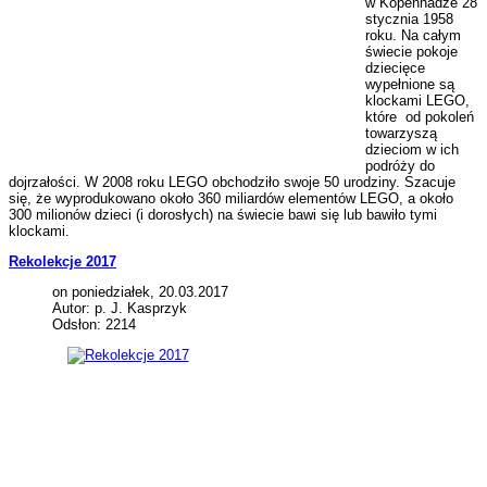
w Kopenhadze 28
stycznia 1958
roku. Na całym
świecie pokoje
dziecięce
wypełnione są
klockami LEGO,
które od pokoleń
towarzyszą
dzieciom w ich
podróży do
dojrzałości. W 2008 roku LEGO obchodziło swoje 50 urodziny. Szacuje
się, że wyprodukowano około 360 miliardów elementów LEGO, a około
300 milionów dzieci (i dorosłych) na świecie bawi się lub bawiło tymi
klockami.
Rekolekcje 2017
on poniedziałek, 20.03.2017
Autor: p. J. Kasprzyk
Odsłon: 2214