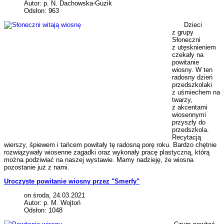
Autor: p. N. Dachowska-Guzik
Odsłon: 963
Dzieci
z grupy
Słoneczni
z utęsknieniem
czekały na
powitanie
wiosny. W ten
radosny dzień
przedszkolaki
z uśmiechem na
twarzy,
z akcentami
wiosennymi
przyszły do
przedszkola.
Recytacją
wierszy, śpiewem i tańcem powitały tę radosną porę roku. Bardzo chętnie
rozwiązywały wiosenne zagadki oraz wykonały pracę plastyczną, którą
można podziwiać na naszej wystawie. Mamy nadzieję, że wiosna
pozostanie już z nami.
Uroczyste powitanie wiosny przez "Smerfy"
on środa, 24.03.2021
Autor: p. M. Wojtoń
Odsłon: 1048