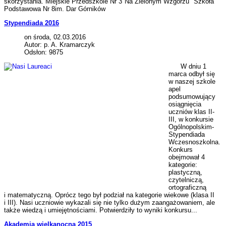
skorzystania. Miejskie Przedszkole Nr 3"Na Zielonym Wzgórzu" Szkoła
Podstawowa Nr 8im. Dar Górników
Stypendiada 2016
on środa, 02.03.2016
Autor: p. A. Kramarczyk
Odsłon: 9875
W dniu 1
marca odbył się
w naszej szkole
apel
podsumowujący
osiągnięcia
uczniów klas II­-
III, w konkursie
Ogólnopolskim­
Stypendiada
Wczesnoszkolna.
Konkurs
obejmował 4
kategorie:
plastyczną,
czytelniczą,
ortograficzną
i matematyczną. Oprócz tego był podział na kategorie wiekowe (klasa II
i III). Nasi uczniowie wykazali się nie tylko dużym zaangażowaniem, ale
także wiedzą i umiejętnościami. Potwierdziły to wyniki konkursu...
Akademia wielkanocna 2015