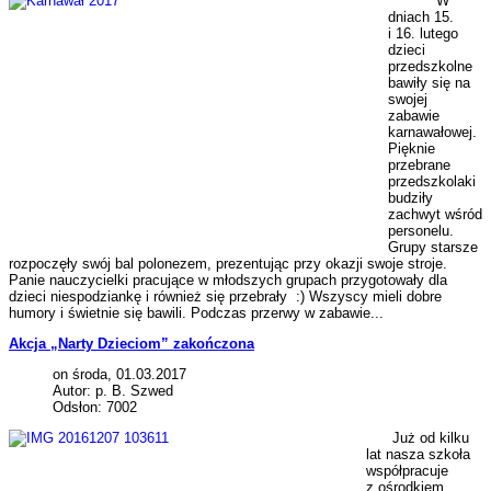
W
dniach 15.
i 16. lutego
dzieci
przedszkolne
bawiły się na
swojej
zabawie
karnawałowej.
Pięknie
przebrane
przedszkolaki
budziły
zachwyt wśród
personelu.
Grupy starsze
rozpoczęły swój bal polonezem, prezentując przy okazji swoje stroje.
Panie nauczycielki pracujące w młodszych grupach przygotowały dla
dzieci niespodziankę i również się przebrały :) Wszyscy mieli dobre
humory i świetnie się bawili. Podczas przerwy w zabawie...
Akcja „Narty Dzieciom” zakończona
on środa, 01.03.2017
Autor: p. B. Szwed
Odsłon: 7002
Już od kilku
lat nasza szkoła
współpracuje
z ośrodkiem