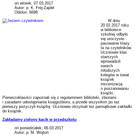
on wtorek, 07.03.2017
Autor: p. K. Frej-Zajdel
Odsłon: 6698
W dniu
20.02.2017 roku
w bibliotece
szkolnej odbyło
się uroczyste
pasowanie klasy
Ia na czytelników.
Uczniowie klas
starszych
wprowadzili
swoich
młodszych
kolegów w świat
książek
inscenizacją
o poszanowaniu
książki.
Pierwszoklasiści zapoznali się z regulaminem biblioteki, zbiorami
i zasadami udostępniania księgozbioru, a przede wszystkim po raz
pierwszy pożyczyli książkę. Uczniowie otrzymali też pamiątkowe zakładki
do książek.
Zakładamy zielony kącik w przedszkolu
on poniedziałek, 06.03.2017
Autor: p. M. Wojtoń