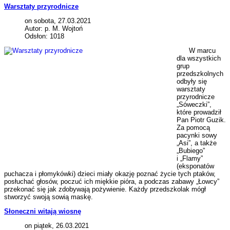
Warsztaty przyrodnicze
on sobota, 27.03.2021
Autor: p. M. Wojtoń
Odsłon: 1018
W marcu
dla wszystkich
grup
przedszkolnych
odbyły się
warsztaty
przyrodnicze
„Sóweczki”,
które prowadził
Pan Piotr Guzik.
Za pomocą
pacynki sowy
„Asi”, a także
„Bubiego”
i „Flamy”
(eksponatów
puchacza i płomykówki) dzieci miały okazję poznać życie tych ptaków,
posłuchać głosów, poczuć ich miękkie pióra, a podczas zabawy „Łowcy”
przekonać się jak zdobywają pożywienie. Każdy przedszkolak mógł
stworzyć swoją sowią maskę.
Słoneczni witają wiosnę
on piątek, 26.03.2021