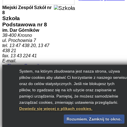
Miejski Zespół Szkół nr
8
Szkoła
Podstawowa nr 8
im. Dar Górników
38-400 Krosno
ul. Prochownia 7
tel. 13 47 438 20, 13 47
438 21
fax. 13 43 224 41
E-mail.
sp8krosno@gmail.com
System, na którym zbudowana jest nasza strona, używa
plików cookies aby ułatwić Ci korzystanie z naszego serwisu
Copyright © 2026 MZS8 Krosno
oraz do celów statystycznych. Jeśli nie blokujesz tych
DESIGNED BY: AS DESIGNING
plików, to zgadzasz się na ich użycie oraz zapisanie w
Przewiń w górę
pamięci urządzenia. Pamiętaj, że możesz samodzielnie
zarządzać cookies, zmieniając ustawienia przeglądarki.
Dowiedz się więcej o plikach cookies.
Rozumiem. Zamknij to okno.