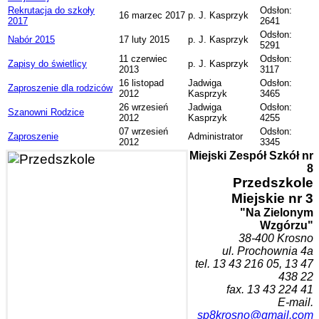
Rekrutacja do szkoły
Odsłon:
16 marzec 2017
p. J. Kasprzyk
2017
2641
Odsłon:
Nabór 2015
17 luty 2015
p. J. Kasprzyk
5291
11 czerwiec
Odsłon:
Zapisy do świetlicy
p. J. Kasprzyk
2013
3117
16 listopad
Jadwiga
Odsłon:
Zaproszenie dla rodziców
2012
Kasprzyk
3465
26 wrzesień
Jadwiga
Odsłon:
Szanowni Rodzice
2012
Kasprzyk
4255
07 wrzesień
Odsłon:
Zaproszenie
Administrator
2012
3345
Miejski Zespół Szkół nr
8
Przedszk
ole
Miejskie nr 3
"Na Zielonym
Wzgórzu"
38-400 Krosn
o
ul. Prochownia 4a
tel. 1
3 43 216 05, 13 47
438 22
fax. 13 43 224 41
E-mail.
sp8krosno@gmail.com