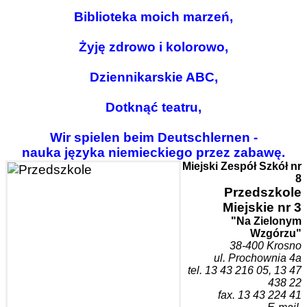
Biblioteka moich marzeń,
Żyję zdrowo i kolorowo,
Dziennikarskie ABC,
Dotknąć teatru,
Wir spielen beim Deutschlernen -
nauka języka niemieckiego przez zabawę.
Miejski Zespół Szkół nr
8
Przedszk
ole
Miejskie nr 3
"Na Zielonym
Wzgórzu"
38-400 Krosn
o
ul. Prochownia 4a
tel. 1
3 43 216 05, 13 47
438 22
fax. 13 43 224 41