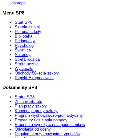
Udostępnij
Menu SP8
Start SP8
Szkoła dzisiaj
Historia szkoły
Biblioteka
Pedagodzy
Psycholog
Świetlica
Sukcesy
Strefa rodzica
Strefa ucznia
Wycieczki
Obchody 50-lecia szkoły
Projekt Ekopracownia
Dokumenty SP8
Statut SP8
Zmiany Statutu
Plan pracy szkoły
Koncepcja pracy szkoły
Program wychowawczo-profilaktyczny
Procedury udzielania pomocy
Procedura wypożyczenia podręczników
Odwołania od oceny
Regulamin przyznawania stypendiów