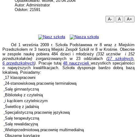
Opublikowano: wtorek, 20.04.2004
Autor: Administrator
Odsłon: 21591
A-
A
A+
Od 1 września 2009 r. Szkoła Podstawowa nr 8 wraz z Miejskim
Przedszkolem nr 3 tworzą Miejski Zespół Szkół nr 8 w Krośnie. Obecnie
w zespole naukę pobiera 484 dzieci i młodzieży
(332 uczniów i 152
przedszkolaków)
zorganizowanych w 23 oddziałach
(
17 szkolnych
,
6 przedszkolnych
)
. Pracuje tutaj
48 nauczycieli
wszystkich specjalności
o najwyższych kwalifikacjach. Szkoła dysponuje bardzo dobrą bazą
lokalową. Posiadamy:
17 klasopracowni
24-stanowiskową pracownię terminalową
Salę gimnastyczną
Bibliotekę z czytelnią
i kącikiem czytelniczym
Świetlicę z jadalnią
Specjalistyczną pracownię językową
Salę terapeutyczną
Salę rewalidacyjną
Wieloprzedmiotową pracownię multimedialną
Obszerne korytarze