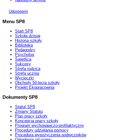
Udostępnij
Menu SP8
Start SP8
Szkoła dzisiaj
Historia szkoły
Biblioteka
Pedagodzy
Psycholog
Świetlica
Sukcesy
Strefa rodzica
Strefa ucznia
Wycieczki
Obchody 50-lecia szkoły
Projekt Ekopracownia
Dokumenty SP8
Statut SP8
Zmiany Statutu
Plan pracy szkoły
Koncepcja pracy szkoły
Program wychowawczo-profilaktyczny
Procedury udzielania pomocy
Procedura wypożyczenia podręczników
Odwołania od oceny