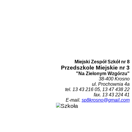
Miejski Zespół Szkół nr 8
Przedszk
ole Miejskie nr 3
"Na Zielonym Wzgórzu"
38-400 Krosn
o
ul. Prochownia 4a
tel. 1
3 43 216 05, 13 47 438 22
fax. 13 43 224 41
E-mail.
sp8krosno@gmail.com