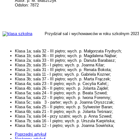
Autor: p. M. Błaszczyk
Odsłon: 7872
Przydział sal i wychowawców w roku szkolnym 2023
Klasa 1a; sala 32 - III piętro; wych. p. Małgorzata Frydrych;
Klasa 1b; sala 36 - III piętro; wych. p. Magdalena Najbar;
Klasa 2a; sala 33 - III piętro; wych. p. Danuta Barabasz;
Klasa 2b; sala 35 - I piętro; wych. p. Joanna Kilar;
Klasa 2c; sala 31 - III piętro; wych. p. Renata Bokota;
Klasa 3a; sala 11 - I piętro; wych. p. Gabriela Kozner;
Klasa 3b; sala 37 - III piętro; wych. p. Marta Frączek;
Klasa 4a; sala 23 - II piętro; wych. p. Cecylia Kafel;;
Klasa 4b; sala 26 - II piętro; wych. p. Jolanta Zajdel;
Klasa 5a; sala 24 - II piętro; wych. p. Beata Szwed;
Klasa 5a; sala 22 - II piętro; wych. p. Iwona Foremny;
Klasa 5c; sala 3 - parter; wych. p. Joanna Oryszczak;
Klasa 6a; sala 25 - II piętro; wych. p. Sylwester Baran;
Klasa 6b; sala 21 - II piętro; wych. p. Jolanta Teśniarz;
Klasa 7a; sala 04 - przy szatni; wych. p. Anna Szwed;
Klasa 7b; sala 16 - I piętro; wych. p. Urszula Karpińska;
Klasa 8a; sala 12 - I piętro; wych. p. Joanna Sowińska;
Poprzedni artykuł
Następny artykuł