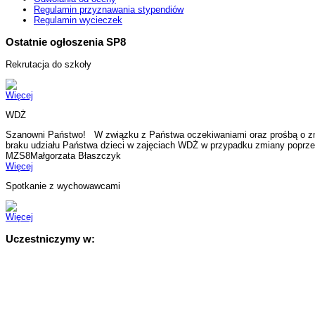
Regulamin przyznawania stypendiów
Regulamin wycieczek
Ostatnie ogłoszenia SP8
Rekrutacja do szkoły
Więcej
WDŻ
Szanowni Państwo! W związku z Państwa oczekiwaniami oraz prośbą o zmia
braku udziału Państwa dzieci w zajęciach WDŻ w przypadku zmiany poprz
MZS8Małgorzata Błaszczyk
Więcej
Spotkanie z wychowawcami
Więcej
Uczestniczymy w: