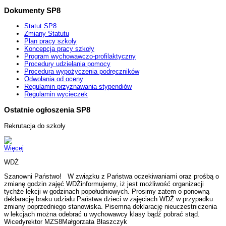
Dokumenty SP8
Statut SP8
Zmiany Statutu
Plan pracy szkoły
Koncepcja pracy szkoły
Program wychowawczo-profilaktyczny
Procedury udzielania pomocy
Procedura wypożyczenia podręczników
Odwołania od oceny
Regulamin przyznawania stypendiów
Regulamin wycieczek
Ostatnie ogłoszenia SP8
Rekrutacja do szkoły
Więcej
WDŻ
Szanowni Państwo! W związku z Państwa oczekiwaniami oraz prośbą o
zmianę godzin zajęć WDŻinformujemy, iż jest możliwość organizacji
tychże lekcji w godzinach popołudniowych. Prosimy zatem o ponowną
deklarację braku udziału Państwa dzieci w zajęciach WDŻ w przypadku
zmiany poprzedniego stanowiska. Pisemną deklarację nieuczestniczenia
w lekcjach można odebrać u wychowawcy klasy bądź pobrać stąd.
Wicedyrektor MZS8Małgorzata Błaszczyk