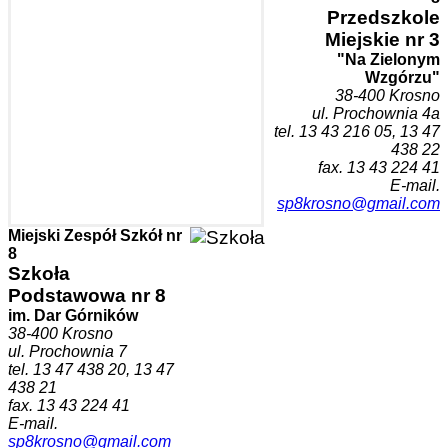
Przedszk
ole
Miejskie nr 3
"Na Zielonym
Wzgórzu"
38-400 Krosn
o
ul. Prochownia 4a
tel. 1
3 43 216 05, 13 47
438 22
fax. 13 43 224 41
E-mail.
sp8krosno@gmail.com
Miejski Zespół Szkół nr
8
Szkoła
Podstawowa nr 8
im. Dar Górników
38-400 Krosno
ul. Prochownia 7
tel. 13 47 438 20, 13 47
438 21
fax. 13 43 224 41
E-mail.
sp8krosno@gmail.com