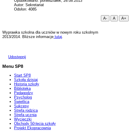
Opublikowano: poniedziałek, 26.08.2013
Autor: Sekretariat
Odsłon: 4085
A-
A
A+
Wyprawka szkolna dla uczniów w nowym roku szkolnym
2013/2014. Bliższe informacje
tutaj
.
Udostępnij
Menu SP8
Start SP8
Szkoła dzisiaj
Historia szkoły
Biblioteka
Pedagodzy
Psycholog
Świetlica
Sukcesy
Strefa rodzica
Strefa ucznia
Wycieczki
Obchody 50-lecia szkoły
Projekt Ekopracownia