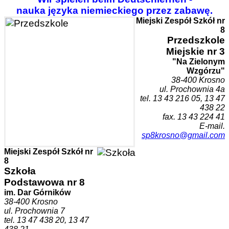
nauka języka niemieckiego przez zabawę.
Miejski Zespół Szkół nr
8
Przedszk
ole
Miejskie nr 3
"Na Zielonym
Wzgórzu"
38-400 Krosn
o
ul. Prochownia 4a
tel. 1
3 43 216 05, 13 47
438 22
fax. 13 43 224 41
E-mail.
sp8krosno@gmail.com
Miejski Zespół Szkół nr
8
Szkoła
Podstawowa nr 8
im. Dar Górników
38-400 Krosno
ul. Prochownia 7
tel. 13 47 438 20, 13 47