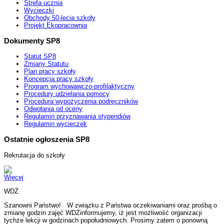
Strefa ucznia
Wycieczki
Obchody 50-lecia szkoły
Projekt Ekopracownia
Dokumenty SP8
Statut SP8
Zmiany Statutu
Plan pracy szkoły
Koncepcja pracy szkoły
Program wychowawczo-profilaktyczny
Procedury udzielania pomocy
Procedura wypożyczenia podręczników
Odwołania od oceny
Regulamin przyznawania stypendiów
Regulamin wycieczek
Ostatnie ogłoszenia SP8
Rekrutacja do szkoły
Więcej
WDŻ
Szanowni Państwo! W związku z Państwa oczekiwaniami oraz prośbą o
zmianę godzin zajęć WDŻinformujemy, iż jest możliwość organizacji
tychże lekcji w godzinach popołudniowych. Prosimy zatem o ponowną