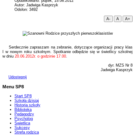
Opublikowano: piątek, 15.06.2012
Autor: Jadwiga Kasprzyk
Odsłon: 3492
A-
A
A+
Serdecznie zapraszam na zebranie, dotyczące organizacji pracy klas
I w nowym roku szkolnym. Spotkanie odbędzie się w świetlicy szkolnej
w dniu
20.06.2012r. o godzinie 17.00
.
dyr. MZS Nr 8
Jadwiga Kasprzyk
Udostępnij
Menu SP8
Start SP8
Szkoła dzisiaj
Historia szkoły
Biblioteka
Pedagodzy
Psycholog
Świetlica
Sukcesy
Strefa rodzica