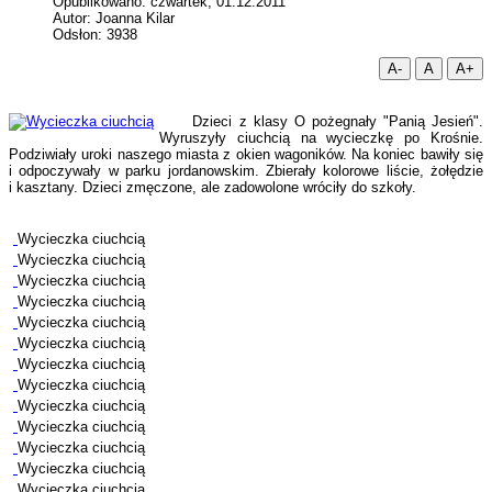
Opublikowano: czwartek, 01.12.2011
Autor: Joanna Kilar
Odsłon: 3938
A-
A
A+
Dzieci z klasy O pożegnały "Panią Jesień".
Wyruszyły ciuchcią na wycieczkę po Krośnie.
Podziwiały uroki naszego miasta z okien wagoników. Na koniec bawiły się
i odpoczywały w parku jordanowskim. Zbierały kolorowe liście, żołędzie
i kasztany. Dzieci zmęczone, ale zadowolone wróciły do szkoły.
Wycieczka ciuchcią
Wycieczka ciuchcią
Wycieczka ciuchcią
Wycieczka ciuchcią
Wycieczka ciuchcią
Wycieczka ciuchcią
Wycieczka ciuchcią
Wycieczka ciuchcią
Wycieczka ciuchcią
Wycieczka ciuchcią
Wycieczka ciuchcią
Wycieczka ciuchcią
Wycieczka ciuchcią