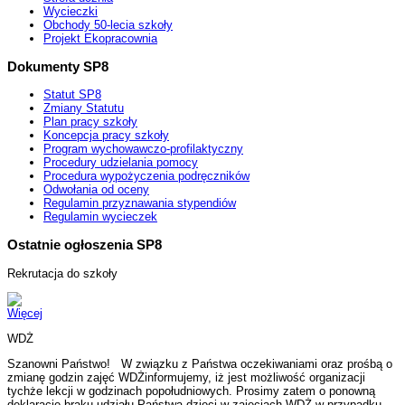
Wycieczki
Obchody 50-lecia szkoły
Projekt Ekopracownia
Dokumenty SP8
Statut SP8
Zmiany Statutu
Plan pracy szkoły
Koncepcja pracy szkoły
Program wychowawczo-profilaktyczny
Procedury udzielania pomocy
Procedura wypożyczenia podręczników
Odwołania od oceny
Regulamin przyznawania stypendiów
Regulamin wycieczek
Ostatnie ogłoszenia SP8
Rekrutacja do szkoły
Więcej
WDŻ
Szanowni Państwo! W związku z Państwa oczekiwaniami oraz prośbą o
zmianę godzin zajęć WDŻinformujemy, iż jest możliwość organizacji
tychże lekcji w godzinach popołudniowych. Prosimy zatem o ponowną
deklarację braku udziału Państwa dzieci w zajęciach WDŻ w przypadku