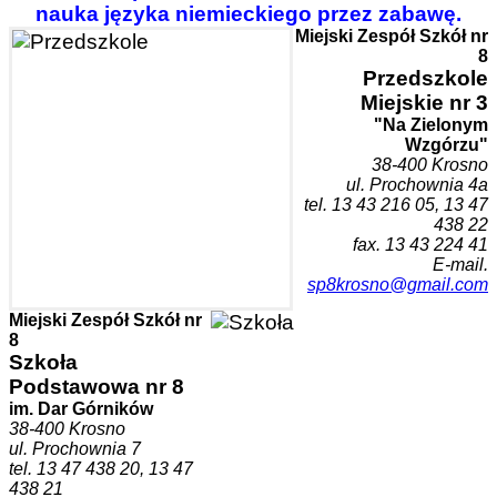
nauka języka niemieckiego przez zabawę.
Miejski Zespół Szkół nr
8
Przedszk
ole
Miejskie nr 3
"Na Zielonym
Wzgórzu"
38-400 Krosn
o
ul. Prochownia 4a
tel. 1
3 43 216 05, 13 47
438 22
fax. 13 43 224 41
E-mail.
sp8krosno@gmail.com
Miejski Zespół Szkół nr
8
Szkoła
Podstawowa nr 8
im. Dar Górników
38-400 Krosno
ul. Prochownia 7
tel. 13 47 438 20, 13 47
438 21