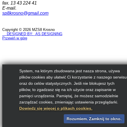
fax. 13 43 224 41
E-mail.
sp8krosno@gmail.com
Copyright © 2026 MZS8 Krosno
DESIGNED BY: AS DESIGNING
Przewiń w górę
System, na którym zbudowana jest nasza strona, używa
plików cookies aby ułatwić Ci korzystanie z naszego serwisu
oraz do celów statystycznych. Jeśli nie blokujesz tych
plików, to zgadzasz się na ich użycie oraz zapisanie w
pamięci urządzenia. Pamiętaj, że możesz samodzielnie
zarządzać cookies, zmieniając ustawienia przeglądarki.
Dowiedz się więcej o plikach cookies.
Rozumiem. Zamknij to okno.