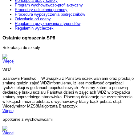
Koncepcja pracy szkoły
Program wychowawczo-profilaktyczny
Procedury udzielania pomocy
Procedura wypożyczenia podręczników
Odwołania od oceny
Regulamin przyznawania stypendiów
Regulamin wycieczek
Ostatnie ogłoszenia SP8
Rekrutacja do szkoły
Więcej
WDŻ
Szanowni Państwo! W związku z Państwa oczekiwaniami oraz prośbą o
zmianę godzin zajęć WDŻinformujemy, iż jest możliwość organizacji
tychże lekcji w godzinach popołudniowych. Prosimy zatem o ponowną
deklarację braku udziału Państwa dzieci w zajęciach WDŻ w przypadku
zmiany poprzedniego stanowiska. Pisemną deklarację nieuczestniczenia
w lekcjach można odebrać u wychowawcy klasy bądź pobrać stąd.
Wicedyrektor MZS8Małgorzata Błaszczyk
Więcej
Spotkanie z wychowawcami
Więcej