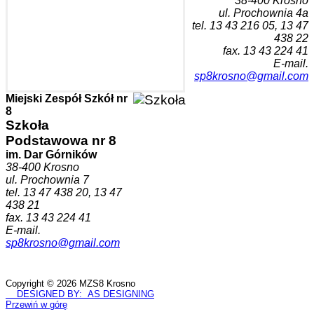
38-400 Krosn
o
ul. Prochownia 4a
tel. 1
3 43 216 05, 13 47
438 22
fax. 13 43 224 41
E-mail.
sp8krosno@gmail.com
Miejski Zespół Szkół nr
8
Szkoła
Podstawowa nr 8
im. Dar Górników
38-400 Krosno
ul. Prochownia 7
tel. 13 47 438 20, 13 47
438 21
fax. 13 43 224 41
E-mail.
sp8krosno@gmail.com
Copyright © 2026 MZS8 Krosno
DESIGNED BY: AS DESIGNING
Przewiń w górę