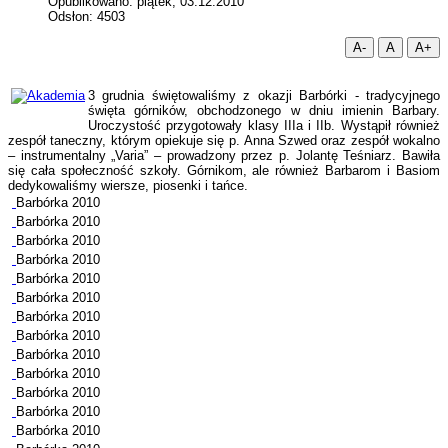
Opublikowano: piątek, 03.12.2010
Odsłon: 4503
A-
A
A+
3 grudnia świętowaliśmy z okazji Barbórki - tradycyjnego
święta górników, obchodzonego w dniu imienin Barbary.
Uroczystość przygotowały klasy IIIa i IIb. Wystąpił również
zespół taneczny, którym opiekuje się p. Anna Szwed oraz zespół wokalno
– instrumentalny „Varia” – prowadzony przez p. Jolantę Teśniarz. Bawiła
się cała społeczność szkoły. Górnikom, ale również Barbarom i Basiom
dedykowaliśmy wiersze, piosenki i tańce.
Barbórka 2010
Barbórka 2010
Barbórka 2010
Barbórka 2010
Barbórka 2010
Barbórka 2010
Barbórka 2010
Barbórka 2010
Barbórka 2010
Barbórka 2010
Barbórka 2010
Barbórka 2010
Barbórka 2010