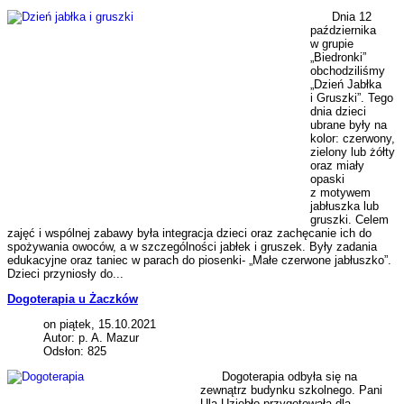
Dnia 12
października
w grupie
„Biedronki”
obchodziliśmy
„Dzień Jabłka
i Gruszki”. Tego
dnia dzieci
ubrane były na
kolor: czerwony,
zielony lub żółty
oraz miały
opaski
z motywem
jabłuszka lub
gruszki. Celem
zajęć i wspólnej zabawy była integracja dzieci oraz zachęcanie ich do
spożywania owoców, a w szczególności jabłek i gruszek. Były zadania
edukacyjne oraz taniec w parach do piosenki- „Małe czerwone jabłuszko”.
Dzieci przyniosły do...
Dogoterapia u Żaczków
on piątek, 15.10.2021
Autor: p. A. Mazur
Odsłon: 825
Dogoterapia odbyła się na
zewnątrz budynku szkolnego. Pani
Ula Uziębło przygotowała dla