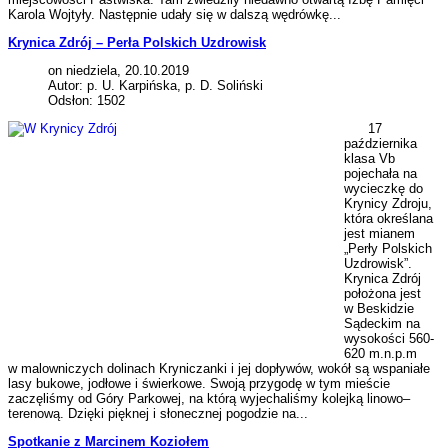
Karola Wojtyły. Następnie udały się w dalszą wędrówkę...
Krynica Zdrój – Perła Polskich Uzdrowisk
on niedziela, 20.10.2019
Autor: p. U. Karpińska, p. D. Soliński
Odsłon: 1502
17
października
klasa Vb
pojechała na
wycieczkę do
Krynicy Zdroju,
która określana
jest mianem
„Perły Polskich
Uzdrowisk”.
Krynica Zdrój
położona jest
w Beskidzie
Sądeckim na
wysokości 560-
620 m.n.p.m
w malowniczych dolinach Kryniczanki i jej dopływów, wokół są wspaniałe
lasy bukowe, jodłowe i świerkowe. Swoją przygodę w tym mieście
zaczęliśmy od Góry Parkowej, na którą wyjechaliśmy kolejką linowo–
terenową. Dzięki pięknej i słonecznej pogodzie na...
Spotkanie z Marcinem Koziołem