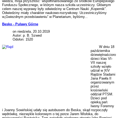
wiedza, moja przyszłość” współfinansowanego ze środków Europejskiego
Funduszu Społecznego, w którym nasza szkoła uczestniczy. Głównym
celem naszej wyprawy były odwiedziny w Centrum Nauki „Kopernik”.
Odwiedziny miały charakter naukowo-rozrywkowy. Uczestniczyliśmy
w„Gwiezdnym przedstawieniu” w Planetarium, byliśmy...
Besko - Puławy Górne
on niedziela, 20.10.2019
Autor: p. B. Szwed
Odsłon: 1520
W dniu 18
października
dziewiętnaścioro
dzieci klas VI-
VII naszej
szkoły wzięło
udział w XIV
Rajdzie Śladami
Jana Pawła II
organizowanym
przez
krośnieński
oddział PTSM.
Dzieci pod
opieką pań:
Iwony Foremny
i Joanny Sowińskiej udały się autobusem do Beska, skąd rozpoczęły
wędrówkę, niezwykle kolorowym o tej porze Jarem Wisłoka, do
miejscowości Pastwiska. Tam zwiedziły niedawno otwartą Izbę Pamięci