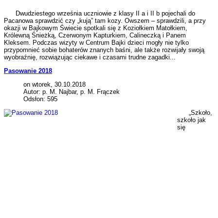
Dwudziestego września uczniowie z klasy II a i II b pojechali do
Pacanowa sprawdzić czy „kują” tam kozy. Owszem – sprawdzili, a przy
okazji w Bajkowym Świecie spotkali się z Koziołkiem Matołkiem,
Królewną Śnieżką, Czerwonym Kapturkiem, Calineczką i Panem
Kleksem. Podczas wizyty w Centrum Bajki dzieci mogły nie tylko
przypomnieć sobie bohaterów znanych baśni, ale także rozwijały swoją
wyobraźnię, rozwiązując ciekawe i czasami trudne zagadki...
Pasowanie 2018
on wtorek, 30.10.2018
Autor: p. M. Najbar, p. M. Frączek
Odsłon: 595
„Szkoło,
szkoło jak
się