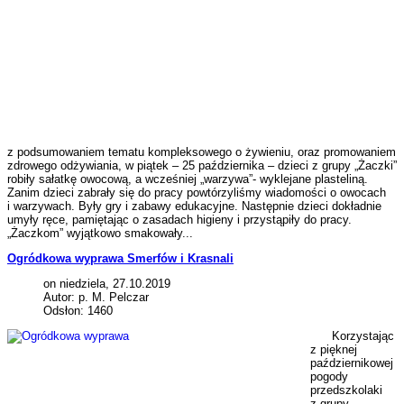
z podsumowaniem tematu kompleksowego o żywieniu, oraz promowaniem
zdrowego odżywiania, w piątek – 25 października – dzieci z grupy „Żaczki”
robiły sałatkę owocową, a wcześniej „warzywa”- wyklejane plasteliną.
Zanim dzieci zabrały się do pracy powtórzyliśmy wiadomości o owocach
i warzywach. Były gry i zabawy edukacyjne. Następnie dzieci dokładnie
umyły ręce, pamiętając o zasadach higieny i przystąpiły do pracy.
„Żaczkom” wyjątkowo smakowały...
Ogródkowa wyprawa Smerfów i Krasnali
on niedziela, 27.10.2019
Autor: p. M. Pelczar
Odsłon: 1460
Korzystając
z pięknej
październikowej
pogody
przedszkolaki
z grupy