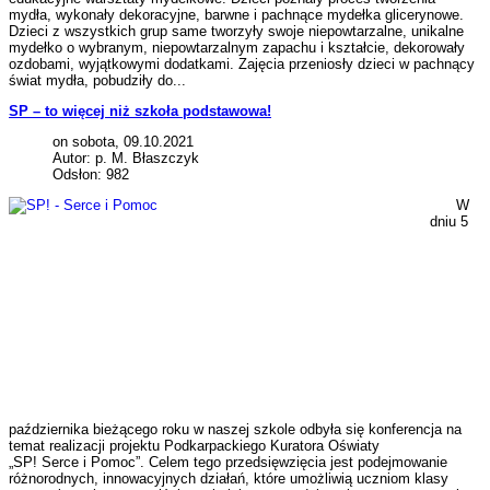
mydła, wykonały dekoracyjne, barwne i pachnące mydełka glicerynowe.
Dzieci z wszystkich grup same tworzyły swoje niepowtarzalne, unikalne
mydełko o wybranym, niepowtarzalnym zapachu i kształcie, dekorowały
ozdobami, wyjątkowymi dodatkami. Zajęcia przeniosły dzieci w pachnący
świat mydła, pobudziły do...
SP – to więcej niż szkoła podstawowa!
on sobota, 09.10.2021
Autor: p. M. Błaszczyk
Odsłon: 982
W
dniu 5
października bieżącego roku w naszej szkole odbyła się konferencja na
temat realizacji projektu Podkarpackiego Kuratora Oświaty
„SP! Serce i Pomoc”. Celem tego przedsięwzięcia jest podejmowanie
różnorodnych, innowacyjnych działań, które umożliwią uczniom klasy