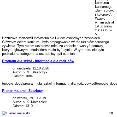
konkursu
kulinarnego
„Jem zdrowo
i kolorowo”.
Wzięło
w nim udział
19 uczniów
z klas IV –
VIII.
Uczniowie startowali indywidualnie i w dwuosobowych zespołach.
Głównym celem konkursu było propagowanie wśród uczniów zdrowego
żywienia. Tym razem uczniowie mieli za zadanie stworzyć potrawy,
których głównym składnikiem miała być dynia. W tym roku nie było
podziału na kategorie, a uczestnicy byli oceniani...
Program dla szkół - informacja dla rodziców
on niedziela, 11.10.2020
Autor: p. M. Błaszczyk
Odsłon: 1084
{google_docs}program_dla_szkol_informacja_dla_rodzicow.pdf{/google_docs
Plener malarski Żaczków
on wtorek, 29.10.2019
Autor: p. K. Marszałek
Odsłon: 1310
18