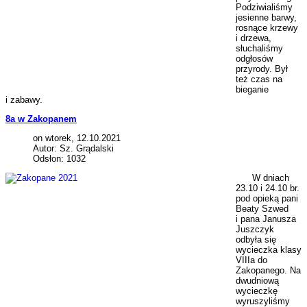
Podziwialiśmy
jesienne barwy,
rosnące krzewy
i drzewa,
słuchaliśmy
odgłosów
przyrody. Był
też czas na
bieganie
i zabawy.
8a w Zakopanem
on wtorek, 12.10.2021
Autor: Sz. Grądalski
Odsłon: 1032
W dniach
23.10 i 24.10 br.
pod opieką pani
Beaty Szwed
i pana Janusza
Juszczyk
odbyła się
wycieczka klasy
VIIIa do
Zakopanego. Na
dwudniową
wycieczkę
wyruszyliśmy