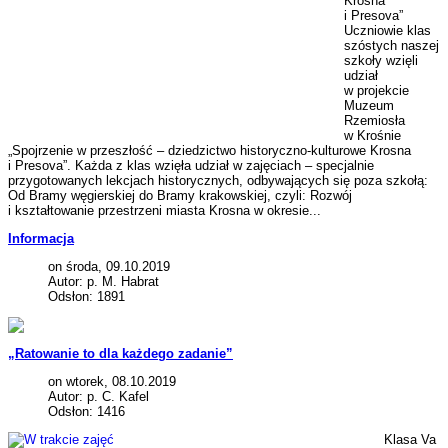
Krosna
i Presova”
Uczniowie klas
szóstych naszej
szkoły wzięli
udział
w projekcie
Muzeum
Rzemiosła
w Krośnie
„Spojrzenie w przeszłość – dziedzictwo historyczno-kulturowe Krosna
i Presova”. Każda z klas wzięła udział w zajęciach – specjalnie
przygotowanych lekcjach historycznych, odbywających się poza szkołą:
Od Bramy węgierskiej do Bramy krakowskiej, czyli: Rozwój
i kształtowanie przestrzeni miasta Krosna w okresie...
Informacja
on środa, 09.10.2019
Autor: p. M. Habrat
Odsłon: 1891
„Ratowanie to dla każdego zadanie”
on wtorek, 08.10.2019
Autor: p. C. Kafel
Odsłon: 1416
Klasa Va