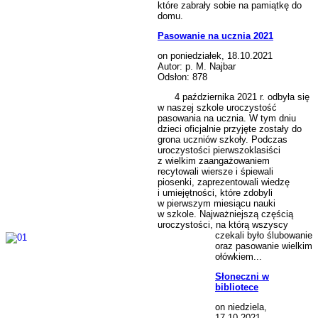
które zabrały sobie na pamiątkę do
domu.
Pasowanie na ucznia 2021
on poniedziałek, 18.10.2021
Autor: p. M. Najbar
Odsłon: 878
4 października 2021 r. odbyła się
w naszej szkole uroczystość
pasowania na ucznia. W tym dniu
dzieci oficjalnie przyjęte zostały do
grona uczniów szkoły. Podczas
uroczystości pierwszoklasiści
z wielkim zaangażowaniem
recytowali wiersze i śpiewali
piosenki, zaprezentowali wiedzę
i umiejętności, które zdobyli
w pierwszym miesiącu nauki
w szkole. Najważniejszą częścią
uroczystości, na którą wszyscy
czekali było ślubowanie
oraz pasowanie wielkim
ołówkiem...
Słoneczni w
bibliotece
on niedziela,
17.10.2021