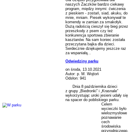
naszych Żaczków bardzo ciekawy
program, między innymi: ćwiczenia
z pieskiem - zostań, siad, akuku, do
mnie, mniam. Piesek wykonywał te
komendy w zamian za smakołyk.
Dużą radością cieszył się bieg przez
przeszkody z psem czy też
konkurencja sportowa zbieranie
kasztanów. Na sam koniec została
przeczytana bajka dla dzieci.
Serdecznie dziękujemy jeszcze raz
za wspaniałą...
Odwiedziny parku
on środa, 13.10.2021
Autor: p. M. Wojtoń
Odsłon: 941
Dnia 8 października dzieci
z grupy „Biedronki” i „Krasnale”
wykorzystując uroki jesieni udały się
na spacer do pobliskiego parku.
Celem
wycieczki było
wielozmysłowe
poznawanie
cech
środowiska
przyrodniczego.