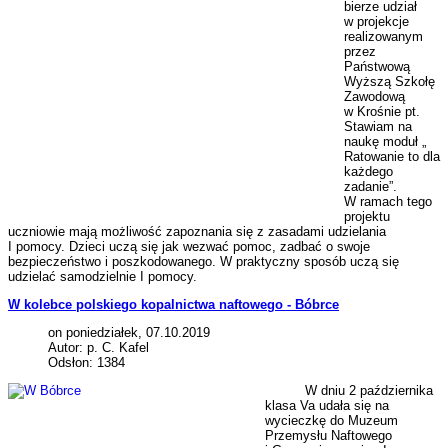
bierze udział
w projekcje
realizowanym
przez
Państwową
Wyższą Szkołę
Zawodową
w Krośnie pt.
Stawiam na
naukę moduł „
Ratowanie to dla
każdego
zadanie”.
W ramach tego
projektu
uczniowie mają możliwość zapoznania się z zasadami udzielania
I pomocy. Dzieci uczą się jak wezwać pomoc, zadbać o swoje
bezpieczeństwo i poszkodowanego. W praktyczny sposób uczą się
udzielać samodzielnie I pomocy.
W kolebce polskiego kopalnictwa naftowego - Bóbrce
on poniedziałek, 07.10.2019
Autor: p. C. Kafel
Odsłon: 1384
W dniu 2 października
klasa Va udała się na
wycieczkę do Muzeum
Przemysłu Naftowego