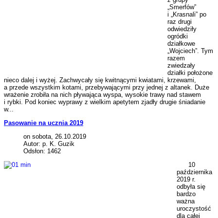
„Smerfów”
i „Krasnali” po
raz drugi
odwiedziły
ogródki
działkowe
„Wojciech”. Tym
razem
zwiedzały
działki położone
nieco dalej i wyżej. Zachwycały się kwitnącymi kwiatami, krzewami,
a przede wszystkim kotami, przebywającymi przy jednej z altanek. Duże
wrażenie zrobiła na nich pływająca wyspa, wysokie trawy nad stawem
i rybki. Pod koniec wyprawy z wielkim apetytem zjadły drugie śniadanie
w...
Pasowanie na ucznia 2019
on sobota, 26.10.2019
Autor: p. K. Guzik
Odsłon: 1462
10
października
2019 r.
odbyła się
bardzo
ważna
uroczystość
dla całej