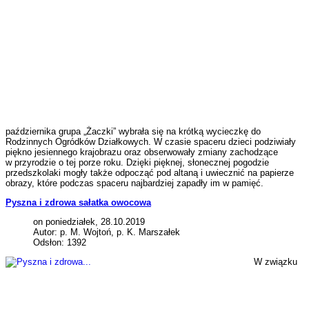
października grupa „Żaczki” wybrała się na krótką wycieczkę do
Rodzinnych Ogródków Działkowych. W czasie spaceru dzieci podziwiały
piękno jesiennego krajobrazu oraz obserwowały zmiany zachodzące
w przyrodzie o tej porze roku. Dzięki pięknej, słonecznej pogodzie
przedszkolaki mogły także odpocząć pod altaną i uwiecznić na papierze
obrazy, które podczas spaceru najbardziej zapadły im w pamięć.
Pyszna i zdrowa sałatka owocowa
on poniedziałek, 28.10.2019
Autor: p. M. Wojtoń, p. K. Marszałek
Odsłon: 1392
W związku