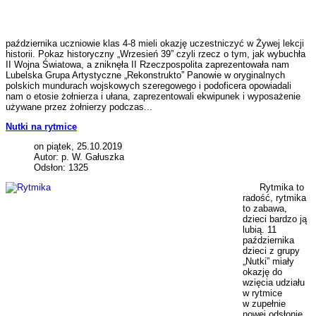
października uczniowie klas 4-8 mieli okazję uczestniczyć w Żywej lekcji
historii. Pokaz historyczny „Wrzesień 39” czyli rzecz o tym, jak wybuchła
II Wojna Światowa, a zniknęła II Rzeczpospolita zaprezentowała nam
Lubelska Grupa Artystyczne „Rekonstrukto” Panowie w oryginalnych
polskich mundurach wojskowych szeregowego i podoficera opowiadali
nam o etosie żołnierza i ułana, zaprezentowali ekwipunek i wyposażenie
używane przez żołnierzy podczas...
Nutki na rytmice
on piątek, 25.10.2019
Autor: p. W. Gałuszka
Odsłon: 1325
Rytmika to
radość, rytmika
to zabawa,
dzieci bardzo ją
lubią. 11
października
dzieci z grupy
„Nutki” miały
okazję do
wzięcia udziału
w rytmice
w zupełnie
nowej odsłonie,