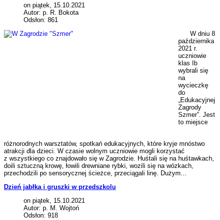
on piątek, 15.10.2021
Autor: p. R. Bokota
Odsłon: 861
W dniu 8
października
2021 r.
uczniowie
klas Ib
wybrali się
na
wycieczkę
do
„Edukacyjnej
Zagrody
Szmer”. Jest
to miejsce
różnorodnych warsztatów, spotkań edukacyjnych, które kryje mnóstwo
atrakcji dla dzieci. W czasie wolnym uczniowie mogli korzystać
z wszystkiego co znajdowało się w Zagrodzie. Huśtali się na huśtawkach,
doili sztuczną krowę, łowili drewniane rybki, wozili się na wózkach,
przechodzili po sensorycznej ścieżce, przeciągali linę. Dużym...
Dzień jabłka i gruszki w przedszkolu
on piątek, 15.10.2021
Autor: p. M. Wojtoń
Odsłon: 918