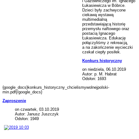
i Gazowniczego im. Ignacego
Łukasiewicza w Bóbrce.
Dzieci były zachwycone
ciekawą wystawą
multimedialną
przedstawiającą historię
przemysłu naftowego oraz
postacią Ignacego
Łukasiewicza. Edukację
połączyliśmy z rekreacją,
a na zakończenie wycieczki
czekał ciepły posiłek.
Konkurs historyczny
on niedziela, 06.10.2019
Autor: p. M. Habrat
Odsłon: 1693
{google_docs}konkurs_historyczny_chcielismywolnejpolski-
min.pdf{/google_docs}
Zaproszenie
on czwartek, 03.10.2019
Autor: Janusz Juszczyk
Odsłon: 1949