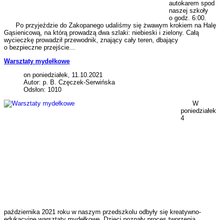
autokarem spod
naszej szkoły
o godz. 6:00.
Po przyjeździe do Zakopanego udaliśmy się żwawym krokiem na Halę
Gąsienicową, na którą prowadzą dwa szlaki: niebieski i zielony. Całą
wycieczkę prowadził przewodnik, znający cały teren, dbający
o bezpieczne przejście...
Warsztaty mydełkowe
on poniedziałek, 11.10.2021
Autor: p. B. Częczek-Serwińska
Odsłon: 1010
W
poniedziałek
4
października 2021 roku w naszym przedszkolu odbyły się kreatywno-
edukacyjne warsztaty mydełkowe. Dzieci poznały proces tworzenia