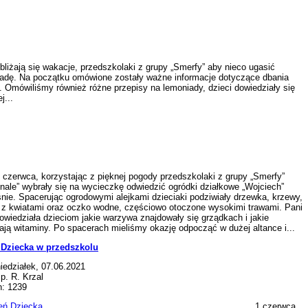
iżają się wakacje, przedszkolaki z grupy „Smerfy” aby nieco ugasić
iadę. Na początku omówione zostały ważne informacje dotyczące dbania
y. Omówiliśmy również różne przepisy na lemoniady, dzieci dowiedziały się
j...
erwca, korzystając z pięknej pogody przedszkolaki z grupy „Smerfy”
snale” wybrały się na wycieczkę odwiedzić ogródki działkowe „Wojciech”
nie. Spacerując ogrodowymi alejkami dzieciaki podziwiały drzewka, krzewy,
 z kwiatami oraz oczko wodne, częściowo otoczone wysokimi trawami. Pani
owiedziała dzieciom jakie warzywa znajdowały się grządkach i jakie
ają witaminy. Po spacerach mieliśmy okazję odpocząć w dużej altance i...
 Dziecka w przedszkolu
iedziałek, 07.06.2021
 p. R. Krzal
n: 1239
1 czerwca