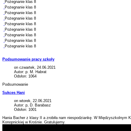
Pożegnanie klas 8
Pożegnanie klas 8
Pożegnanie klas 8
Pożegnanie klas 8
Pożegnanie klas 8
Pożegnanie klas 8
Pożegnanie klas 8
Pożegnanie klas 8
Pożegnanie klas 8
Podsumowanie pracy szkoły
on czwartek, 24.06.2021
Autor: p. M. Habrat
Odsłon: 1064
Podsumowanie
Sukces Hani
on wtorek, 22.06.2021
Autor: p, D. Barabasz
Odsłon: 1001
Hania Bacher z klasy II a zrobiła nam niespodziankę. W Międzyszkolnym Ko
Konopnickiej w Krośnie. Gratulujemy.