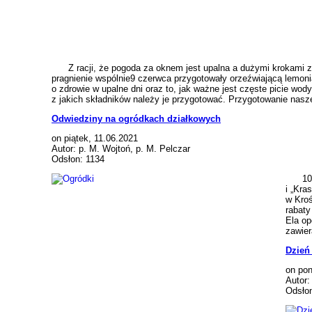
Z racji, że pogoda za oknem jest upalna a dużymi krokami zbl
pragnienie wspólnie9 czerwca przygotowały orzeźwiającą lemon
o zdrowie w upalne dni oraz to, jak ważne jest częste picie wod
z jakich składników należy je przygotować. Przygotowanie nasze
Odwiedziny na ogródkach działkowych
on piątek, 11.06.2021
Autor: p. M. Wojtoń, p. M. Pelczar
Odsłon: 1134
10 cz
i „Kra
w Kroś
rabaty
Ela op
zawier
Dzień
on pon
Autor:
Odsło