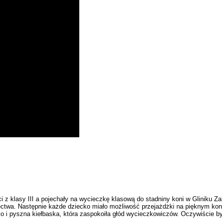
klasy III a pojechały na wycieczkę klasową do stadniny koni w Gliniku Zab
ectwa. Następnie każde dziecko miało możliwość przejażdżki na pięknym koniu
ko i pyszna kiełbaska, która zaspokoiła głód wycieczkowiczów. Oczywiście by