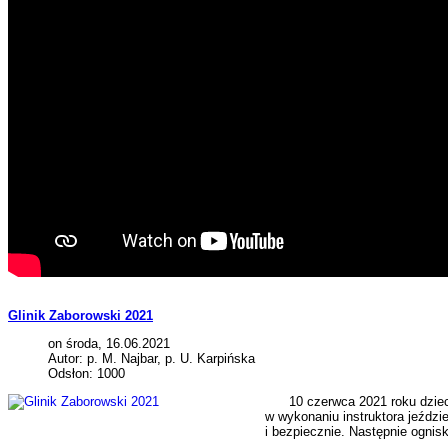
Glinik Zaborowski 2021
on środa, 16.06.2021
Autor: p. M. Najbar, p. U. Karpińska
Odsłon: 1000
10 czerwca 2021 roku dzieci z 
w wykonaniu instruktora jeździ
i bezpiecznie. Następnie ognis