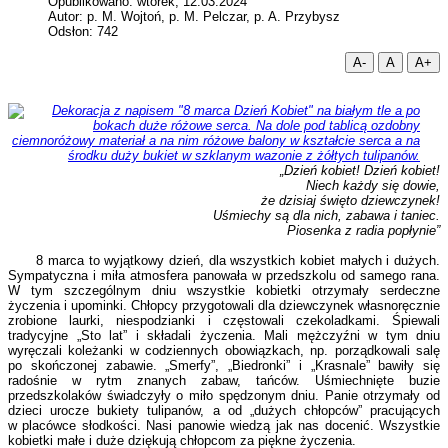
Opublikowano: wtorek, 12.03.2024
Autor: p. M. Wojtoń, p. M. Pelczar, p. A. Przybysz
Odsłon: 742
A-
A
A+
„Dzień kobiet! Dzień kobiet!
Niech każdy się dowie,
że dzisiaj święto dziewczynek!
Uśmiechy są dla nich, zabawa i taniec.
Piosenka z radia popłynie”
8 marca to wyjątkowy dzień, dla wszystkich kobiet małych i dużych.
Sympatyczna i miła atmosfera panowała w przedszkolu od samego rana.
W tym szczególnym dniu wszystkie kobietki otrzymały serdeczne
życzenia i upominki. Chłopcy przygotowali dla dziewczynek własnoręcznie
zrobione laurki, niespodzianki i częstowali czekoladkami. Śpiewali
tradycyjne „Sto lat” i składali życzenia. Mali mężczyźni w tym dniu
wyręczali koleżanki w codziennych obowiązkach, np. porządkowali salę
po skończonej zabawie. „Smerfy”, „Biedronki” i „Krasnale” bawiły się
radośnie w rytm znanych zabaw, tańców. Uśmiechnięte buzie
przedszkolaków świadczyły o miło spędzonym dniu. Panie otrzymały od
dzieci urocze bukiety tulipanów, a od „dużych chłopców” pracujących
w placówce słodkości. Nasi panowie wiedzą jak nas docenić. Wszystkie
kobietki małe i duże dziękują chłopcom za piękne życzenia.