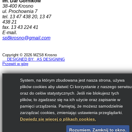
im. Dar Górników
38-400 Krosno
ul. Prochownia 7
tel. 13 47 438 20, 13 47
438 21
fax. 13 43 224 41
E-mail.
sp8krosno@gmail.com
Copyright © 2026 MZS8 Krosno
DESIGNED BY: AS DESIGNING
Przewiń w górę
System, na którym zbudowana jest nasza strona, używa
plików cookies aby ułatwić Ci korzystanie z naszego serwisu
oraz do celów statystycznych. Jeśli nie blokujesz tych
plików, to zgadzasz się na ich użycie oraz zapisanie w
pamięci urządzenia. Pamiętaj, że możesz samodzielnie
zarządzać cookies, zmieniając ustawienia przeglądarki.
Dowiedz się więcej o plikach cookies.
Rozumiem. Zamknij to okno.