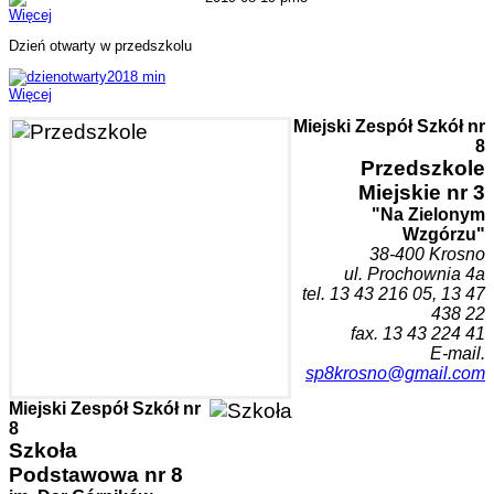
Więcej
Dzień otwarty w przedszkolu
Więcej
Miejski Zespół Szkół nr
8
Przedszk
ole
Miejskie nr 3
"Na Zielonym
Wzgórzu"
38-400 Krosn
o
ul. Prochownia 4a
tel. 1
3 43 216 05, 13 47
438 22
fax. 13 43 224 41
E-mail.
sp8krosno@gmail.com
Miejski Zespół Szkół nr
8
Szkoła
Podstawowa nr 8