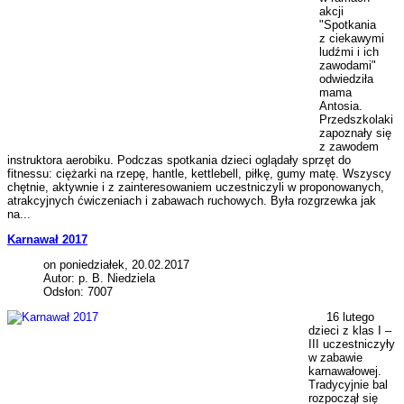
akcji
"Spotkania
z ciekawymi
ludźmi i ich
zawodami"
odwiedziła
mama
Antosia.
Przedszkolaki
zapoznały się
z zawodem
instruktora aerobiku. Podczas spotkania dzieci oglądały sprzęt do
fitnessu: ciężarki na rzepę, hantle, kettlebell, piłkę, gumy matę. Wszyscy
chętnie, aktywnie i z zainteresowaniem uczestniczyli w proponowanych,
atrakcyjnych ćwiczeniach i zabawach ruchowych. Była rozgrzewka jak
na...
Karnawał 2017
on poniedziałek, 20.02.2017
Autor: p. B. Niedziela
Odsłon: 7007
16 lutego
dzieci z klas I –
III uczestniczyły
w zabawie
karnawałowej.
Tradycyjnie bal
rozpoczął się