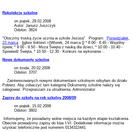
Rekolekcje szkolne
on piątek, 29.02.2008
Autor: Janusz Juszczyk
Odsłon: 3824
"Otoczmy troską życie ucznia w szkole Jezusa" Program:
Poniedziałek,
23 marca
{jgbox linktext:=[Wtorek, 24 marca ]} * 8.00 - 8.45 - Wspólny
śpiew, * 9.00 - 9.50 - Msza Święta z nauką dla dzieci, * 10.00 - 10.40 -
Spowiedź Święta, * 10.50 - 12.30 - Konkurs na wykonanie...
Nowe dokumenty szkolne
on środa, 20.02.2008
Odsłon: 3707
Zainteresowanych nowymi dokumentami szkolnymi odsyłam do działu
Pobierz. Aby zobaczyć tam kategorię Dokumenty szkolne należy się
zalogować. Przepraszam za utrudnienia. Administrator
Zapisy do szkoły na rok szkolny 2008/09
on piątek, 15.02.2008
Odsłon: 3802
Informujemy, że posiadamy wolne miejsca na każdym etapie kształcenia.
Obecnie prowadzimy zapisy do klas I-VI. Dodatkowe informacje można
uzyskać telefonicznie pod numerem 0134322441