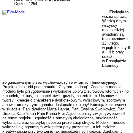
Odsłon: 1254
Ekologia to
ważna sprawa.
Wiedzą o tym
wszyscy
a najbardziej
świadomi są
tego uczniowie.
12 lutego,
w piątek klasy II
a i II b brały
udział
w Przeglądzie
Ekomody
zorganizowanym przez wychowawczynie w ramach Innowacyjnego
Projektu "Lekturki pod chmurki - Czytam z klasą". Zadaniem modela -
modelki było przygotowanie i wykonanie ubioru z surowców wtórnych - np.
z butelek, tektury, folii bąbelkowej, gazety, nakrętek itp. Uczniowie
tworzyli kreacje o charakterze dyskotekowym, wyjściowym, sportowym
a nawet uroczystym - garnitur doskonale skrojony! Komisja konkursowa
w składzie: Pani dyrektor Marta Habrat, Pani Ewelina Swołkowicz, Pani
Urszula Karpińska i Pani Karina Frej-Zajdel oceniały zwięzłą wypowiedź
na temat projektu, zgodność z tematyką ekologiczną, oryginalność
wykonania oraz estetykę i sposób prezentacji strojów. Modelki i modele
wykazali się ogromnym wdziękiem przy prezentacji, a ich rodzice
kreatywnością przy tworzeniu tak niecodziennych kreacji. Dziękujemy