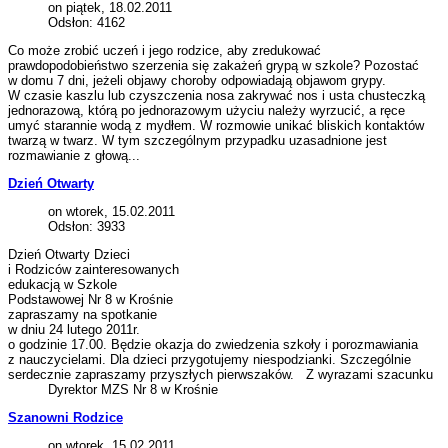
on piątek, 18.02.2011
Odsłon: 4162
Co może zrobić uczeń i jego rodzice, aby zredukować
prawdopodobieństwo szerzenia się zakażeń grypą w szkole? Pozostać
w domu 7 dni, jeżeli objawy choroby odpowiadają objawom grypy.
W czasie kaszlu lub czyszczenia nosa zakrywać nos i usta chusteczką
jednorazową, którą po jednorazowym użyciu należy wyrzucić, a ręce
umyć starannie wodą z mydłem. W rozmowie unikać bliskich kontaktów
twarzą w twarz. W tym szczególnym przypadku uzasadnione jest
rozmawianie z głową...
Dzień Otwarty
on wtorek, 15.02.2011
Odsłon: 3933
Dzień Otwarty Dzieci
i Rodziców zainteresowanych
edukacją w Szkole
Podstawowej Nr 8 w Krośnie
zapraszamy na spotkanie
w dniu 24 lutego 2011r.
o godzinie 17.00. Będzie okazja do zwiedzenia szkoły i porozmawiania
z nauczycielami. Dla dzieci przygotujemy niespodzianki. Szczególnie
serdecznie zapraszamy przyszłych pierwszaków. Z wyrazami szacunku
Dyrektor MZS Nr 8 w Krośnie
Szanowni Rodzice
on wtorek, 15.02.2011