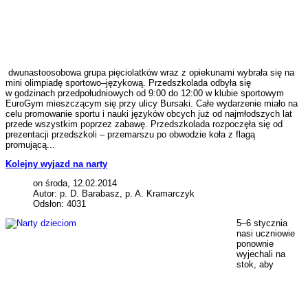
dwunastoosobowa grupa pięciolatków wraz z opiekunami wybrała się na
mini olimpiadę sportowo–językową. Przedszkolada odbyła się
w godzinach przedpołudniowych od 9:00 do 12:00 w klubie sportowym
EuroGym mieszczącym się przy ulicy Bursaki. Całe wydarzenie miało na
celu promowanie sportu i nauki języków obcych już od najmłodszych lat
przede wszystkim poprzez zabawę. Przedszkolada rozpoczęła się od
prezentacji przedszkoli – przemarszu po obwodzie koła z flagą
promującą...
Kolejny wyjazd na narty
on środa, 12.02.2014
Autor: p. D. Barabasz, p. A. Kramarczyk
Odsłon: 4031
5–6 stycznia
nasi uczniowie
ponownie
wyjechali na
stok, aby