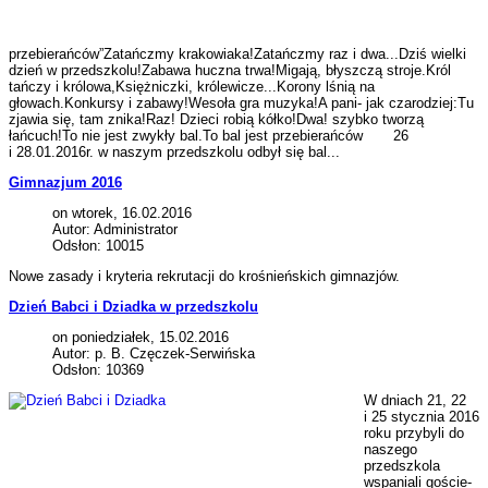
przebierańców”Zatańczmy krakowiaka!Zatańczmy raz i dwa...Dziś wielki
dzień w przedszkolu!Zabawa huczna trwa!Migają, błyszczą stroje.Król
tańczy i królowa,Księżniczki, królewicze...Korony lśnią na
głowach.Konkursy i zabawy!Wesoła gra muzyka!A pani- jak czarodziej:Tu
zjawia się, tam znika!Raz! Dzieci robią kółko!Dwa! szybko tworzą
łańcuch!To nie jest zwykły bal.To bal jest przebierańców 26
i 28.01.2016r. w naszym przedszkolu odbył się bal...
Gimnazjum 2016
on wtorek, 16.02.2016
Autor: Administrator
Odsłon: 10015
Nowe zasady i kryteria rekrutacji do krośnieńskich gimnazjów.
Dzień Babci i Dziadka w przedszkolu
on poniedziałek, 15.02.2016
Autor: p. B. Częczek-Serwińska
Odsłon: 10369
W dniach 21, 22
i 25 stycznia 2016
roku przybyli do
naszego
przedszkola
wspaniali goście-