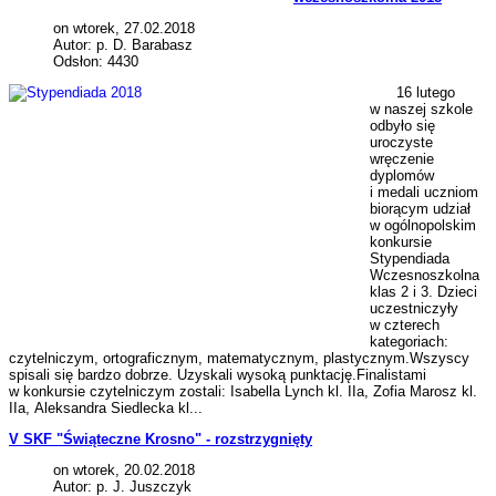
on wtorek, 27.02.2018
Autor: p. D. Barabasz
Odsłon: 4430
16 lutego
w naszej szkole
odbyło się
uroczyste
wręczenie
dyplomów
i medali uczniom
biorącym udział
w ogólnopolskim
konkursie
Stypendiada
Wczesnoszkolna
klas 2 i 3. Dzieci
uczestniczyły
w czterech
kategoriach:
czytelniczym, ortograficznym, matematycznym, plastycznym.Wszyscy
spisali się bardzo dobrze. Uzyskali wysoką punktację.Finalistami
w konkursie czytelniczym zostali: Isabella Lynch kl. IIa, Zofia Marosz kl.
IIa, Aleksandra Siedlecka kl...
V SKF "Świąteczne Krosno" - rozstrzygnięty
on wtorek, 20.02.2018
Autor: p. J. Juszczyk