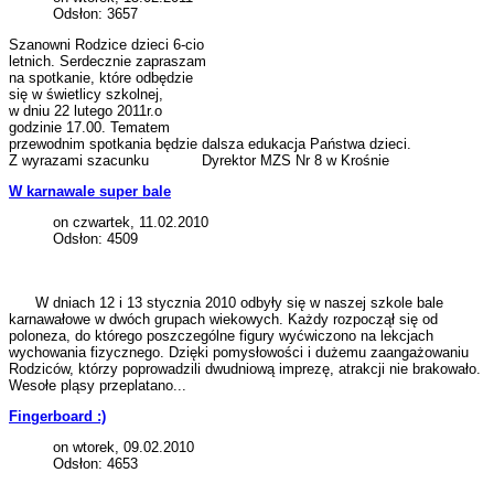
Odsłon: 3657
Szanowni Rodzice dzieci 6-cio
letnich. Serdecznie zapraszam
na spotkanie, które odbędzie
się w świetlicy szkolnej,
w dniu 22 lutego 2011r.o
godzinie 17.00. Tematem
przewodnim spotkania będzie dalsza edukacja Państwa dzieci.
Z wyrazami szacunku Dyrektor MZS Nr 8 w Krośnie
W karnawale super bale
on czwartek, 11.02.2010
Odsłon: 4509
W dniach 12 i 13 stycznia 2010 odbyły się w naszej szkole bale
karnawałowe w dwóch grupach wiekowych. Każdy rozpoczął się od
poloneza, do którego poszczególne figury wyćwiczono na lekcjach
wychowania fizycznego. Dzięki pomysłowości i dużemu zaangażowaniu
Rodziców, którzy poprowadzili dwudniową imprezę, atrakcji nie brakowało.
Wesołe pląsy przeplatano...
Fingerboard :)
on wtorek, 09.02.2010
Odsłon: 4653