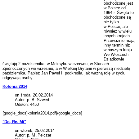
obchodzone jest
w Polsce od
1964 r. Święta te
obchodzone są
nie tylko
w Polsce, ale
również w wielu
innych krajach.
Przeważnie mają
inny termin niż
w naszym kraju.
We Włoszech
Dziadkowie
świętują 2 października, w Meksyku w czerwcu, w Stanach
Zjednoczonych we wrześniu, a w Wielkiej Brytanii w pierwszą niedzielę
października. Papież Jan Paweł II podkreśla, jak ważną rolę w życiu
odgrywają osoby...
Kolonia 2014
on środa, 26.02.2014
Autor: p. B. Szwed
Odsłon: 4450
{google_docs}kolonia2014.pdf{/google_docs}
"Do, Re, Mi"
on wtorek, 25.02.2014
Autor: p. M .Pelczar