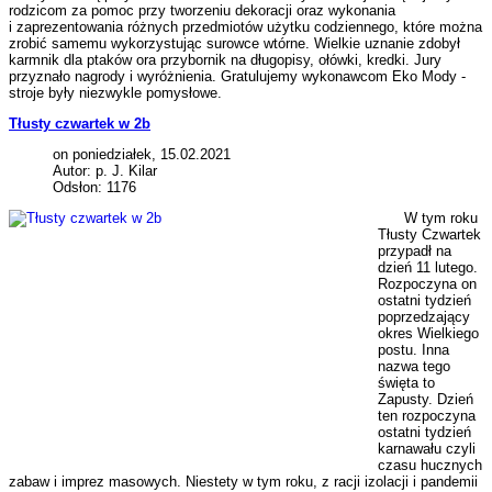
rodzicom za pomoc przy tworzeniu dekoracji oraz wykonania
i zaprezentowania różnych przedmiotów użytku codziennego, które można
zrobić samemu wykorzystując surowce wtórne. Wielkie uznanie zdobył
karmnik dla ptaków ora przybornik na długopisy, ołówki, kredki. Jury
przyznało nagrody i wyróżnienia. Gratulujemy wykonawcom Eko Mody -
stroje były niezwykle pomysłowe.
Tłusty czwartek w 2b
on poniedziałek, 15.02.2021
Autor: p. J. Kilar
Odsłon: 1176
W tym roku
Tłusty Czwartek
przypadł na
dzień 11 lutego.
Rozpoczyna on
ostatni tydzień
poprzedzający
okres Wielkiego
postu. Inna
nazwa tego
święta to
Zapusty. Dzień
ten rozpoczyna
ostatni tydzień
karnawału czyli
czasu hucznych
zabaw i imprez masowych. Niestety w tym roku, z racji izolacji i pandemii