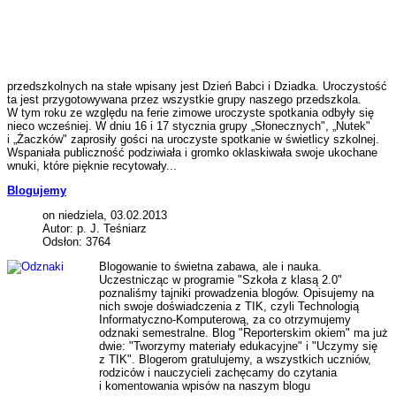
przedszkolnych na stałe wpisany jest Dzień Babci i Dziadka. Uroczystość
ta jest przygotowywana przez wszystkie grupy naszego przedszkola.
W tym roku ze względu na ferie zimowe uroczyste spotkania odbyły się
nieco wcześniej. W dniu 16 i 17 stycznia grupy „Słonecznych", „Nutek"
i „Żaczków" zaprosiły gości na uroczyste spotkanie w świetlicy szkolnej.
Wspaniała publiczność podziwiała i gromko oklaskiwała swoje ukochane
wnuki, które pięknie recytowały...
Blogujemy
on niedziela, 03.02.2013
Autor: p. J. Teśniarz
Odsłon: 3764
Blogowanie to świetna zabawa, ale i nauka.
Uczestnicząc w programie "Szkoła z klasą 2.0"
poznaliśmy tajniki prowadzenia blogów. Opisujemy na
nich swoje doświadczenia z TIK, czyli Technologią
Informatyczno-Komputerową, za co otrzymujemy
odznaki semestralne. Blog "Reporterskim okiem" ma już
dwie: "Tworzymy materiały edukacyjne" i "Uczymy się
z TIK". Blogerom gratulujemy, a wszystkich uczniów,
rodziców i nauczycieli zachęcamy do czytania
i komentowania wpisów na naszym blogu