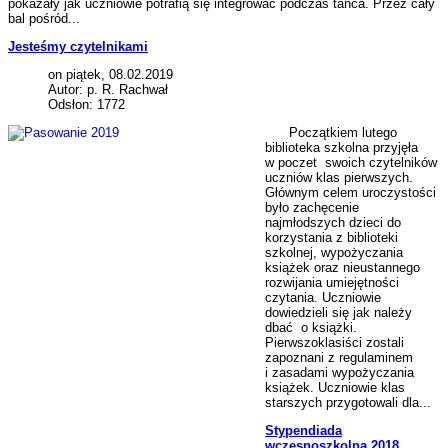
pokazały jak uczniowie potrafią się integrować podczas tańca. Przez cały
bal pośród...
Jesteśmy czytelnikami
on piątek, 08.02.2019
Autor: p. R. Rachwał
Odsłon: 1772
Początkiem lutego
biblioteka szkolna przyjęła
w poczet swoich czytelników
uczniów klas pierwszych.
Głównym celem uroczystości
było zachęcenie
najmłodszych dzieci do
korzystania z biblioteki
szkolnej, wypożyczania
książek oraz nieustannego
rozwijania umiejętności
czytania. Uczniowie
dowiedzieli się jak należy
dbać o książki.
Pierwszoklasiści zostali
zapoznani z regulaminem
i zasadami wypożyczania
książek. Uczniowie klas
starszych przygotowali dla...
Stypendiada
wczesnoszkolna 2018