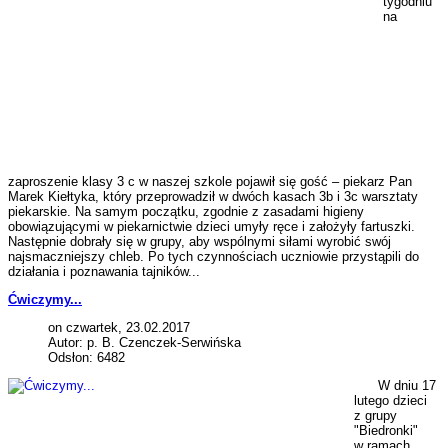
tygodniu
na
zaproszenie klasy 3 c w naszej szkole pojawił się gość – piekarz Pan
Marek Kiełtyka, który przeprowadził w dwóch kasach 3b i 3c warsztaty
piekarskie. Na samym początku, zgodnie z zasadami higieny
obowiązującymi w piekarnictwie dzieci umyły ręce i założyły fartuszki.
Następnie dobrały się w grupy, aby wspólnymi siłami wyrobić swój
najsmaczniejszy chleb. Po tych czynnościach uczniowie przystąpili do
działania i poznawania tajników...
Ćwiczymy...
on czwartek, 23.02.2017
Autor: p. B. Czenczek-Serwińska
Odsłon: 6482
W dniu 17
lutego dzieci
z grupy
"Biedronki"
w ramach