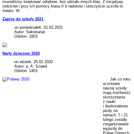
musieliśmy świętować odrębnie, bez udziału innych klas. Z inicjatywy
rodziców i przy ich pomocy klasa II b radośnie i uroczyście uczciła to
święto. W...
Zapisy do szkoły 2021
on poniedziałek, 01.02.2021
Autor: Sekretariat
Odsłon: 1803
Narty dzieciom 2020
on wtorek, 25.02.2020
Autor: p. A. Szwed
Odsłon: 1453
Jak co roku
uczniowie
naszej szkoły
mają możliwość
skorzystania
z nauki
i doskonalenia
jazdy na
nartach. 7 i 21
lutego zostały
zorganizowane
wyjazdy do
Puław Górnych