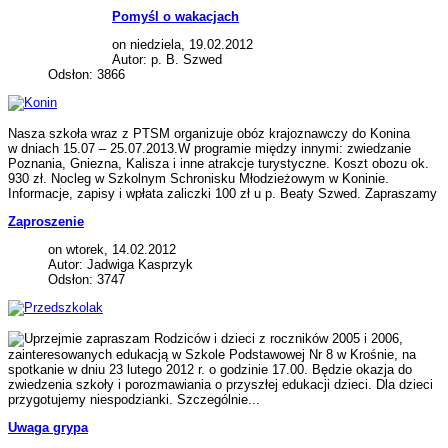
Pomyśl o wakacjach
on niedziela, 19.02.2012
Autor: p. B. Szwed
Odsłon: 3866
Nasza szkoła wraz z PTSM organizuje obóz krajoznawczy do Konina
w dniach 15.07 – 25.07.2013.W programie między innymi: zwiedzanie
Poznania, Gniezna, Kalisza i inne atrakcje turystyczne. Koszt obozu ok.
930 zł. Nocleg w Szkolnym Schronisku Młodzieżowym w Koninie.
Informacje, zapisy i wpłata zaliczki 100 zł u p. Beaty Szwed. Zapraszamy
Zaproszenie
on wtorek, 14.02.2012
Autor: Jadwiga Kasprzyk
Odsłon: 3747
Rodziców i dzieci z roczników 2005 i 2006,
zainteresowanych edukacją w Szkole Podstawowej Nr 8 w Krośnie, na
spotkanie w dniu 23 lutego 2012 r. o godzinie 17.00. Będzie okazja do
zwiedzenia szkoły i porozmawiania o przyszłej edukacji dzieci. Dla dzieci
przygotujemy niespodzianki. Szczególnie...
Uwaga grypa