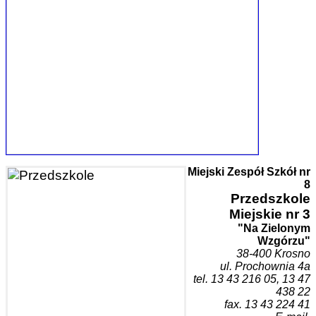
Miejski Zespół Szkół nr
8
Przedszk
ole
Miejskie nr 3
"Na Zielonym
Wzgórzu"
38-400 Krosn
o
ul. Prochownia 4a
tel. 1
3 43 216 05, 13 47
438 22
fax. 13 43 224 41