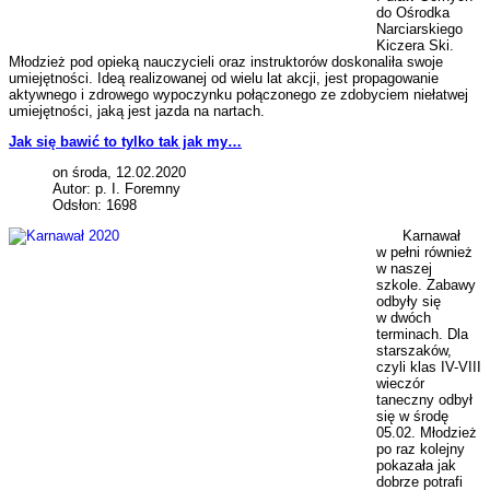
do Ośrodka
Narciarskiego
Kiczera Ski.
Młodzież pod opieką nauczycieli oraz instruktorów doskonaliła swoje
umiejętności. Ideą realizowanej od wielu lat akcji, jest propagowanie
aktywnego i zdrowego wypoczynku połączonego ze zdobyciem niełatwej
umiejętności, jaką jest jazda na nartach.
Jak się bawić to tylko tak jak my…
on środa, 12.02.2020
Autor: p. I. Foremny
Odsłon: 1698
Karnawał
w pełni również
w naszej
szkole. Zabawy
odbyły się
w dwóch
terminach. Dla
starszaków,
czyli klas IV-VIII
wieczór
taneczny odbył
się w środę
05.02. Młodzież
po raz kolejny
pokazała jak
dobrze potrafi