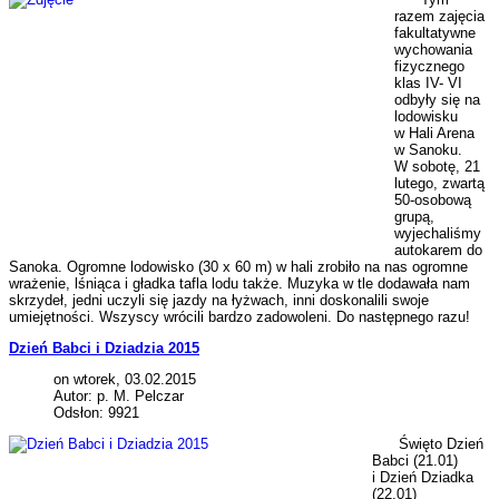
razem zajęcia
fakultatywne
wychowania
fizycznego
klas IV- VI
odbyły się na
lodowisku
w Hali Arena
w Sanoku.
W sobotę, 21
lutego, zwartą
50-osobową
grupą,
wyjechaliśmy
autokarem do
Sanoka. Ogromne lodowisko (30 x 60 m) w hali zrobiło na nas ogromne
wrażenie, lśniąca i gładka tafla lodu także. Muzyka w tle dodawała nam
skrzydeł, jedni uczyli się jazdy na łyżwach, inni doskonalili swoje
umiejętności. Wszyscy wrócili bardzo zadowoleni. Do następnego razu!
Dzień Babci i Dziadzia 2015
on wtorek, 03.02.2015
Autor: p. M. Pelczar
Odsłon: 9921
Święto Dzień
Babci (21.01)
i Dzień Dziadka
(22.01)