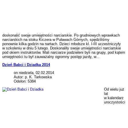
doskonalić swoje umiejętności narciarskie. Po grudniowych wprawkach
narciarskich na stoku Kiczera w Puławach Górnych, spędziliśmy
ponownie kilka godzin na nartach. Dzieci młodsze kl. I-III uczestniczyły
w szkoleniu w dniu 5 lutego. Doskonaliły swoje umiejętności narciarskie
pod okiem instruktorów. Mali narciarze podzieleni byli na grupy, pod kątem
umiejętności tu był zauważalny ogromny postęp jazdy, w...
Dzień Babci i Dziadka 2014
on niedziela, 02.02.2014
Autor: p. K. Tarkowska
Odsłon: 5384
Od wielu już
lat
w kalendarz
uroczystości