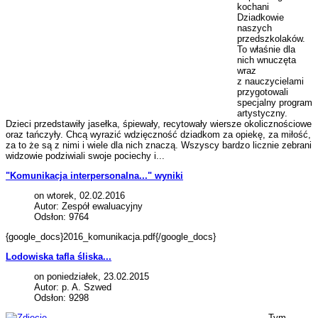
kochani
Dziadkowie
naszych
przedszkolaków.
To właśnie dla
nich wnuczęta
wraz
z nauczycielami
przygotowali
specjalny program
artystyczny.
Dzieci przedstawiły jasełka, śpiewały, recytowały wiersze okolicznościowe
oraz tańczyły. Chcą wyrazić wdzięczność dziadkom za opiekę, za miłość,
za to że są z nimi i wiele dla nich znaczą. Wszyscy bardzo licznie zebrani
widzowie podziwiali swoje pociechy i...
"Komunikacja interpersonalna..." wyniki
on wtorek, 02.02.2016
Autor: Zespół ewaluacyjny
Odsłon: 9764
{google_docs}2016_komunikacja.pdf{/google_docs}
Lodowiska tafla śliska...
on poniedziałek, 23.02.2015
Autor: p. A. Szwed
Odsłon: 9298
Tym