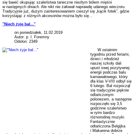
się bawić okupując szaleństwa taneczne niezłym bólem mięśni
w następnych dniach. Ale nikt nie żałował naprawdę udanego wieczoru.
Tradycyjnie już, dużym zainteresowaniem cieszył się „kącik fotek”, gdzie
korzystając z różnych akcesoriów można było się...
"Niech żyje bal..."
on poniedziałek, 11.02.2019
Autor: p. I. Foremny
Odsłon: 2349
W ostatnim
tygodniu przed feriami,
dzieci i młodzież
naszej szkoły dali
upust swej pozytywnej
energii podczas balu
karnawałowego, który
dla klas V-VIII odbył się
6 lutego. Bal rozpoczął
się tradycyjnie pięknie
odtańczonym
polonezem, a następnie
rozpoczęło się 3,5
godzinne szaleństwo
w rytm bardzo
różnorodnej muzyki.
Fantastycznie
odtańczona Belgijka
i Makarena dobrze