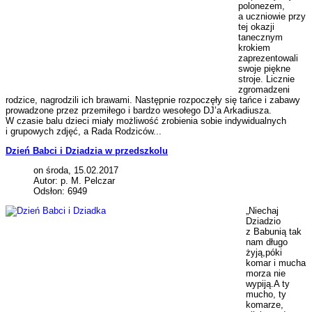
polonezem,
a uczniowie przy
tej okazji
tanecznym
krokiem
zaprezentowali
swoje piękne
stroje. Licznie
zgromadzeni
rodzice, nagrodzili ich brawami. Następnie rozpoczęły się tańce i zabawy
prowadzone przez przemiłego i bardzo wesołego DJ’a Arkadiusza.
W czasie balu dzieci miały możliwość zrobienia sobie indywidualnych
i grupowych zdjęć, a Rada Rodziców...
Dzień Babci i Dziadzia w przedszkolu
on środa, 15.02.2017
Autor: p. M. Pelczar
Odsłon: 6949
„Niechaj
Dziadzio
z Babunią tak
nam długo
żyją,póki
komar i mucha
morza nie
wypiją.A ty
mucho, ty
komarze,