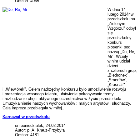
Odsłon: 4065
W dniu 14
lutego 2014r.w
przedszkolu na
„Zielonym
Wzgórzu" odbył
się
przedszkolny
konkurs
piosenki pod
nazwą „Do, Re,
Mi". Wzięły
w nim udział
dzieci
z czterech grup;
„Biedronek",
„Smerfów",
„Krasnali"
i „Wiewiórek". Celem nadrzędny konkursu było umożliwienie rozwoju
i prezentacja własnego talentu, ułatwienie pokonywanie tremy
i rozbudzanie chęci aktywnego uczestnictwa w życiu przedszkola.
Umuzykalnienie naszych wychowanków : małych artystów i słuchaczy.
Cała impreza przebiegała w miłej...
Karnawał w przedszkolu
on poniedziałek, 24.02.2014
Autor: p. A. Krauz-Przybyła
Odsłon: 4181