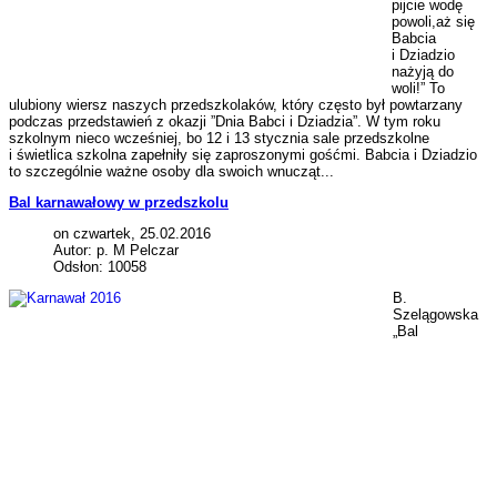
pijcie wodę
powoli,aż się
Babcia
i Dziadzio
nażyją do
woli!” To
ulubiony wiersz naszych przedszkolaków, który często był powtarzany
podczas przedstawień z okazji ”Dnia Babci i Dziadzia”. W tym roku
szkolnym nieco wcześniej, bo 12 i 13 stycznia sale przedszkolne
i świetlica szkolna zapełniły się zaproszonymi gośćmi. Babcia i Dziadzio
to szczególnie ważne osoby dla swoich wnucząt...
Bal karnawałowy w przedszkolu
on czwartek, 25.02.2016
Autor: p. M Pelczar
Odsłon: 10058
B.
Szelągowska
„Bal