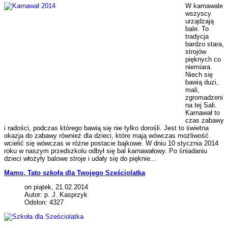
W karnawale
wszyscy
urządzają
bale. To
tradycja
bardzo stara,
strojów
pięknych co
niemiara.
Niech się
bawią duzi,
mali,
zgromadzeni
na tej Sali.
Karnawał to
czas zabawy
i radości, podczas którego bawią się nie tylko dorośli. Jest to świetna
okazja do zabawy również dla dzieci, które mają wówczas możliwość
wcielić się wówczas w różne postacie bajkowe. W dniu 10 stycznia 2014
roku w naszym przedszkolu odbył się bal karnawałowy. Po śniadaniu
dzieci włożyły balowe stroje i udały się do pięknie...
Mamo, Tato szkoła dla Twojego Sześciolatka
on piątek, 21.02.2014
Autor: p. J. Kasprzyk
Odsłon: 4327