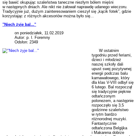
się bawić okupując szaleństwa taneczne niezłym bólem mięśni
w następnych dniach. Ale nikt nie żałował naprawdę udanego wieczoru.
Tradycyjnie już, dużym zainteresowaniem cieszył się „kącik fotek”, gdzie
korzystając z różnych akcesoriów można było się...
"Niech żyje bal..."
on poniedziałek, 11.02.2019
Autor: p. I. Foremny
Odsłon: 2349
W ostatnim
tygodniu przed feriami,
dzieci i młodzież
naszej szkoły dali
upust swej pozytywnej
energii podczas balu
karnawałowego, który
dla klas V-VIII odbył się
6 lutego. Bal rozpoczął
się tradycyjnie pięknie
odtańczonym
polonezem, a następnie
rozpoczęło się 3,5
godzinne szaleństwo
w rytm bardzo
różnorodnej muzyki.
Fantastycznie
odtańczona Belgijka
i Makarena dobrze