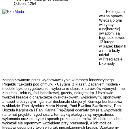
Odsłon: 1254
Ekologia to
ważna sprawa.
Wiedzą o tym
wszyscy
a najbardziej
świadomi są
tego uczniowie.
12 lutego,
w piątek klasy II
a i II b brały
udział
w Przeglądzie
Ekomody
zorganizowanym przez wychowawczynie w ramach Innowacyjnego
Projektu "Lekturki pod chmurki - Czytam z klasą". Zadaniem modela -
modelki było przygotowanie i wykonanie ubioru z surowców wtórnych - np.
z butelek, tektury, folii bąbelkowej, gazety, nakrętek itp. Uczniowie
tworzyli kreacje o charakterze dyskotekowym, wyjściowym, sportowym
a nawet uroczystym - garnitur doskonale skrojony! Komisja konkursowa
w składzie: Pani dyrektor Marta Habrat, Pani Ewelina Swołkowicz, Pani
Urszula Karpińska i Pani Karina Frej-Zajdel oceniały zwięzłą wypowiedź
na temat projektu, zgodność z tematyką ekologiczną, oryginalność
wykonania oraz estetykę i sposób prezentacji strojów. Modelki i modele
wykazali się ogromnym wdziękiem przy prezentacji, a ich rodzice
kreatywnością przy tworzeniu tak niecodziennych kreacji. Dziękujemy