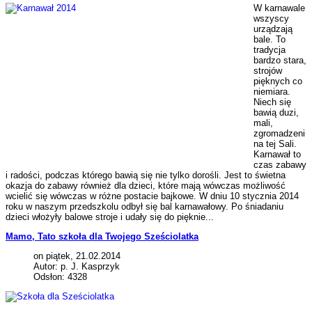
W karnawale
wszyscy
urządzają
bale. To
tradycja
bardzo stara,
strojów
pięknych co
niemiara.
Niech się
bawią duzi,
mali,
zgromadzeni
na tej Sali.
Karnawał to
czas zabawy
i radości, podczas którego bawią się nie tylko dorośli. Jest to świetna
okazja do zabawy również dla dzieci, które mają wówczas możliwość
wcielić się wówczas w różne postacie bajkowe. W dniu 10 stycznia 2014
roku w naszym przedszkolu odbył się bal karnawałowy. Po śniadaniu
dzieci włożyły balowe stroje i udały się do pięknie...
Mamo, Tato szkoła dla Twojego Sześciolatka
on piątek, 21.02.2014
Autor: p. J. Kasprzyk
Odsłon: 4328