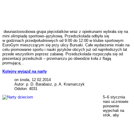
dwunastoosobowa grupa pięciolatków wraz z opiekunami wybrała się na
mini olimpiadę sportowo–językową. Przedszkolada odbyła się
w godzinach przedpołudniowych od 9:00 do 12:00 w klubie sportowym
EuroGym mieszczącym się przy ulicy Bursaki. Całe wydarzenie miało na
celu promowanie sportu i nauki języków obcych już od najmłodszych lat
przede wszystkim poprzez zabawę. Przedszkolada rozpoczęła się od
prezentacji przedszkoli – przemarszu po obwodzie koła z flagą
promującą...
Kolejny wyjazd na narty
on środa, 12.02.2014
Autor: p. D. Barabasz, p. A. Kramarczyk
Odsłon: 4031
5–6 stycznia
nasi uczniowie
ponownie
wyjechali na
stok, aby