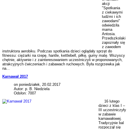
akcji
"Spotkania
z ciekawymi
ludźmi i ich
zawodami"
odwiedziła
mama
Antosia.
Przedszkolaki
zapoznały się
z zawodem
instruktora aerobiku. Podczas spotkania dzieci oglądały sprzęt do
fitnessu: ciężarki na rzepę, hantle, kettlebell, piłkę, gumy matę. Wszyscy
chętnie, aktywnie i z zainteresowaniem uczestniczyli w proponowanych,
atrakcyjnych ćwiczeniach i zabawach ruchowych. Była rozgrzewka jak
na...
Karnawał 2017
on poniedziałek, 20.02.2017
Autor: p. B. Niedziela
Odsłon: 7007
16 lutego
dzieci z klas I –
III uczestniczyły
w zabawie
karnawałowej.
Tradycyjnie bal
rozpoczął się