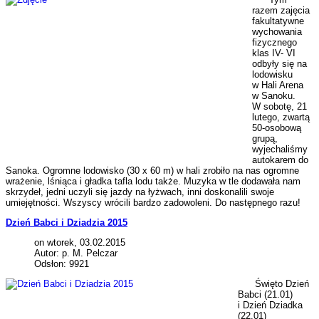
razem zajęcia
fakultatywne
wychowania
fizycznego
klas IV- VI
odbyły się na
lodowisku
w Hali Arena
w Sanoku.
W sobotę, 21
lutego, zwartą
50-osobową
grupą,
wyjechaliśmy
autokarem do
Sanoka. Ogromne lodowisko (30 x 60 m) w hali zrobiło na nas ogromne
wrażenie, lśniąca i gładka tafla lodu także. Muzyka w tle dodawała nam
skrzydeł, jedni uczyli się jazdy na łyżwach, inni doskonalili swoje
umiejętności. Wszyscy wrócili bardzo zadowoleni. Do następnego razu!
Dzień Babci i Dziadzia 2015
on wtorek, 03.02.2015
Autor: p. M. Pelczar
Odsłon: 9921
Święto Dzień
Babci (21.01)
i Dzień Dziadka
(22.01)