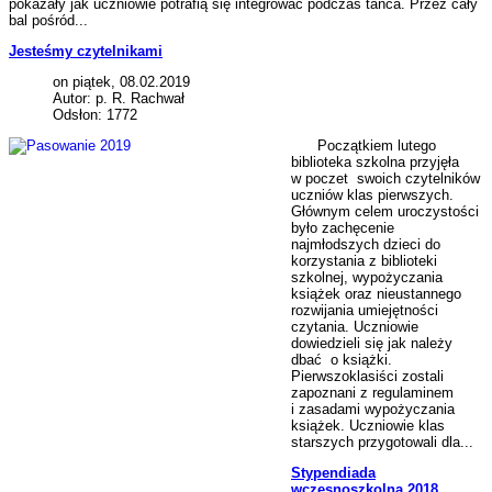
pokazały jak uczniowie potrafią się integrować podczas tańca. Przez cały
bal pośród...
Jesteśmy czytelnikami
on piątek, 08.02.2019
Autor: p. R. Rachwał
Odsłon: 1772
Początkiem lutego
biblioteka szkolna przyjęła
w poczet swoich czytelników
uczniów klas pierwszych.
Głównym celem uroczystości
było zachęcenie
najmłodszych dzieci do
korzystania z biblioteki
szkolnej, wypożyczania
książek oraz nieustannego
rozwijania umiejętności
czytania. Uczniowie
dowiedzieli się jak należy
dbać o książki.
Pierwszoklasiści zostali
zapoznani z regulaminem
i zasadami wypożyczania
książek. Uczniowie klas
starszych przygotowali dla...
Stypendiada
wczesnoszkolna 2018