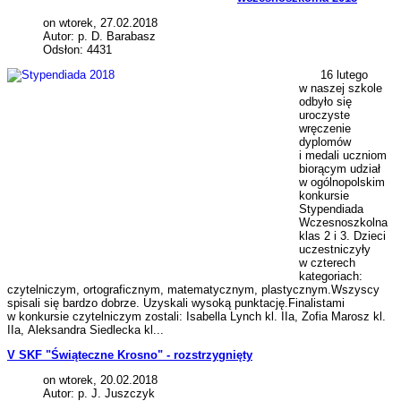
on wtorek, 27.02.2018
Autor: p. D. Barabasz
Odsłon: 4431
16 lutego
w naszej szkole
odbyło się
uroczyste
wręczenie
dyplomów
i medali uczniom
biorącym udział
w ogólnopolskim
konkursie
Stypendiada
Wczesnoszkolna
klas 2 i 3. Dzieci
uczestniczyły
w czterech
kategoriach:
czytelniczym, ortograficznym, matematycznym, plastycznym.Wszyscy
spisali się bardzo dobrze. Uzyskali wysoką punktację.Finalistami
w konkursie czytelniczym zostali: Isabella Lynch kl. IIa, Zofia Marosz kl.
IIa, Aleksandra Siedlecka kl...
V SKF "Świąteczne Krosno" - rozstrzygnięty
on wtorek, 20.02.2018
Autor: p. J. Juszczyk