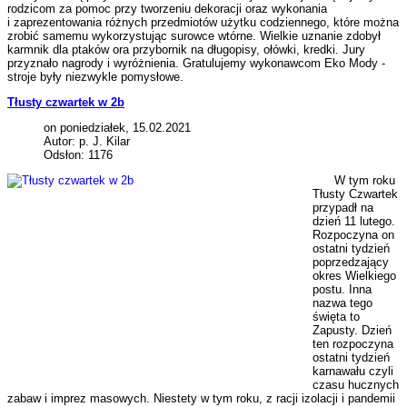
rodzicom za pomoc przy tworzeniu dekoracji oraz wykonania
i zaprezentowania różnych przedmiotów użytku codziennego, które można
zrobić samemu wykorzystując surowce wtórne. Wielkie uznanie zdobył
karmnik dla ptaków ora przybornik na długopisy, ołówki, kredki. Jury
przyznało nagrody i wyróżnienia. Gratulujemy wykonawcom Eko Mody -
stroje były niezwykle pomysłowe.
Tłusty czwartek w 2b
on poniedziałek, 15.02.2021
Autor: p. J. Kilar
Odsłon: 1176
W tym roku
Tłusty Czwartek
przypadł na
dzień 11 lutego.
Rozpoczyna on
ostatni tydzień
poprzedzający
okres Wielkiego
postu. Inna
nazwa tego
święta to
Zapusty. Dzień
ten rozpoczyna
ostatni tydzień
karnawału czyli
czasu hucznych
zabaw i imprez masowych. Niestety w tym roku, z racji izolacji i pandemii