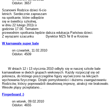
Odsłon: 3657
Szanowni Rodzice dzieci 6-cio
letnich. Serdecznie zapraszam
na spotkanie, które odbędzie
się w świetlicy szkolnej,
w dniu 22 lutego 2011r.o
godzinie 17.00. Tematem
przewodnim spotkania będzie dalsza edukacja Państwa dzieci.
Z wyrazami szacunku Dyrektor MZS Nr 8 w Krośnie
W karnawale super bale
on czwartek, 11.02.2010
Odsłon: 4509
W dniach 12 i 13 stycznia 2010 odbyły się w naszej szkole bale
karnawałowe w dwóch grupach wiekowych. Każdy rozpoczął się od
poloneza, do którego poszczególne figury wyćwiczono na lekcjach
wychowania fizycznego. Dzięki pomysłowości i dużemu zaangażowaniu
Rodziców, którzy poprowadzili dwudniową imprezę, atrakcji nie brakowało.
Wesołe pląsy przeplatano...
Fingerboard :)
on wtorek, 09.02.2010
Odsłon: 4655