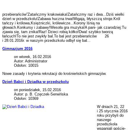
przebierańców”Zatańczmy krakowiaka!Zatańczmy raz i dwa...Dziś wielki
dzień w przedszkolu!Zabawa huczna trwa!Migają, błyszczą stroje.Król
tańczy i królowa,Księżniczki, królewicze...Korony lśnią na
głowach.Konkursy i zabawy!Wesoła gra muzyka!A pani- jak czarodziej:Tu
zjawia się, tam znika!Raz! Dzieci robią kółko!Dwa! szybko tworzą
łańcuch!To nie jest zwykły bal.To bal jest przebierańców 26
i 28.01.2016r. w naszym przedszkolu odbył się bal...
Gimnazjum 2016
on wtorek, 16.02.2016
Autor: Administrator
Odsłon: 10015
Nowe zasady i kryteria rekrutacji do krośnieńskich gimnazjów.
Dzień Babci i Dziadka w przedszkolu
on poniedziałek, 15.02.2016
Autor: p. B. Częczek-Serwińska
Odsłon: 10369
W dniach 21, 22
i 25 stycznia 2016
roku przybyli do
naszego
przedszkola
wspaniali goście-