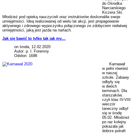
do Ośrodka
Narciarskiego
Kiczera Ski.
Młodzież pod opieką nauczycieli oraz instruktorów doskonaliła swoje
umiejętności. Ideą realizowanej od wielu lat akcji, jest propagowanie
aktywnego i zdrowego wypoczynku połączonego ze zdobyciem niełatwej
umiejętności, jaką jest jazda na nartach.
Jak się bawić to tylko tak jak my…
on środa, 12.02.2020
Autor: p. I. Foremny
Odsłon: 1698
Karnawał
w pełni również
w naszej
szkole. Zabawy
odbyły się
w dwóch
terminach. Dla
starszaków,
czyli klas IV-VIII
wieczór
taneczny odbył
się w środę
05.02. Młodzież
po raz kolejny
pokazała jak
dobrze potrafi