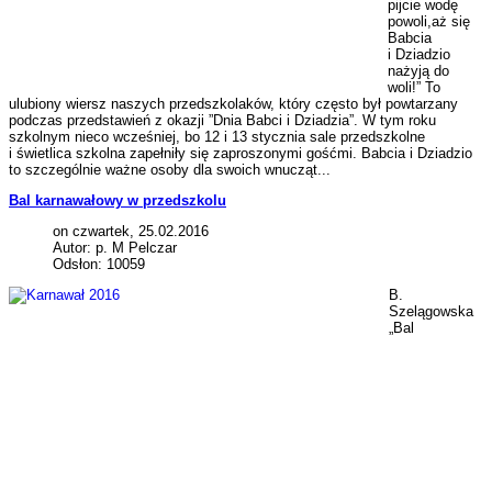
pijcie wodę
powoli,aż się
Babcia
i Dziadzio
nażyją do
woli!” To
ulubiony wiersz naszych przedszkolaków, który często był powtarzany
podczas przedstawień z okazji ”Dnia Babci i Dziadzia”. W tym roku
szkolnym nieco wcześniej, bo 12 i 13 stycznia sale przedszkolne
i świetlica szkolna zapełniły się zaproszonymi gośćmi. Babcia i Dziadzio
to szczególnie ważne osoby dla swoich wnucząt...
Bal karnawałowy w przedszkolu
on czwartek, 25.02.2016
Autor: p. M Pelczar
Odsłon: 10059
B.
Szelągowska
„Bal