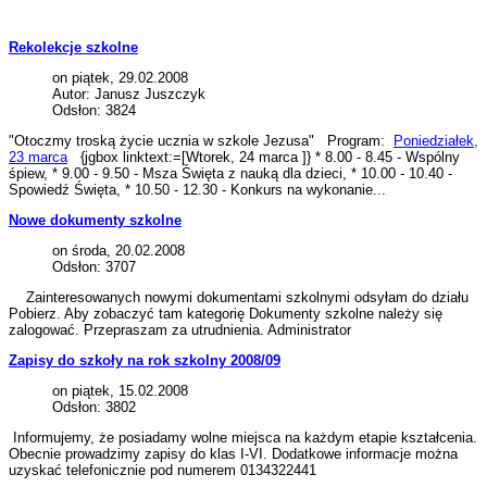
Rekolekcje szkolne
on piątek, 29.02.2008
Autor: Janusz Juszczyk
Odsłon: 3824
"Otoczmy troską życie ucznia w szkole Jezusa" Program:
Poniedziałek,
23 marca
{jgbox linktext:=[Wtorek, 24 marca ]} * 8.00 - 8.45 - Wspólny
śpiew, * 9.00 - 9.50 - Msza Święta z nauką dla dzieci, * 10.00 - 10.40 -
Spowiedź Święta, * 10.50 - 12.30 - Konkurs na wykonanie...
Nowe dokumenty szkolne
on środa, 20.02.2008
Odsłon: 3707
Zainteresowanych nowymi dokumentami szkolnymi odsyłam do działu
Pobierz. Aby zobaczyć tam kategorię Dokumenty szkolne należy się
zalogować. Przepraszam za utrudnienia. Administrator
Zapisy do szkoły na rok szkolny 2008/09
on piątek, 15.02.2008
Odsłon: 3802
Informujemy, że posiadamy wolne miejsca na każdym etapie kształcenia.
Obecnie prowadzimy zapisy do klas I-VI. Dodatkowe informacje można
uzyskać telefonicznie pod numerem 0134322441