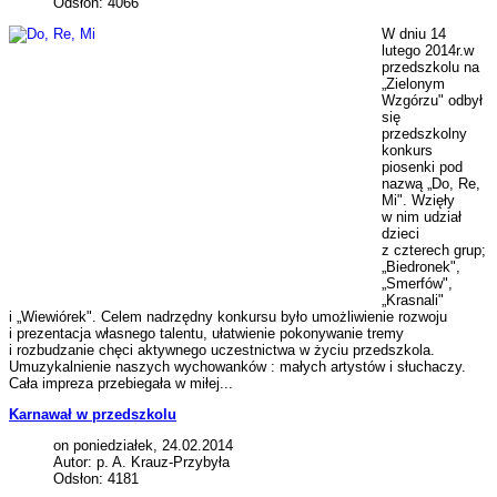
Odsłon: 4066
W dniu 14
lutego 2014r.w
przedszkolu na
„Zielonym
Wzgórzu" odbył
się
przedszkolny
konkurs
piosenki pod
nazwą „Do, Re,
Mi". Wzięły
w nim udział
dzieci
z czterech grup;
„Biedronek",
„Smerfów",
„Krasnali"
i „Wiewiórek". Celem nadrzędny konkursu było umożliwienie rozwoju
i prezentacja własnego talentu, ułatwienie pokonywanie tremy
i rozbudzanie chęci aktywnego uczestnictwa w życiu przedszkola.
Umuzykalnienie naszych wychowanków : małych artystów i słuchaczy.
Cała impreza przebiegała w miłej...
Karnawał w przedszkolu
on poniedziałek, 24.02.2014
Autor: p. A. Krauz-Przybyła
Odsłon: 4181