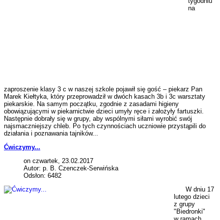
tygodniu
na
zaproszenie klasy 3 c w naszej szkole pojawił się gość – piekarz Pan
Marek Kiełtyka, który przeprowadził w dwóch kasach 3b i 3c warsztaty
piekarskie. Na samym początku, zgodnie z zasadami higieny
obowiązującymi w piekarnictwie dzieci umyły ręce i założyły fartuszki.
Następnie dobrały się w grupy, aby wspólnymi siłami wyrobić swój
najsmaczniejszy chleb. Po tych czynnościach uczniowie przystąpili do
działania i poznawania tajników...
Ćwiczymy...
on czwartek, 23.02.2017
Autor: p. B. Czenczek-Serwińska
Odsłon: 6482
W dniu 17
lutego dzieci
z grupy
"Biedronki"
w ramach