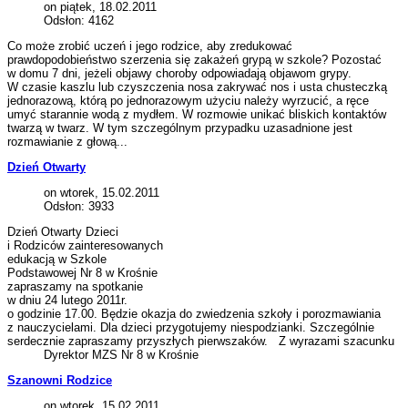
on piątek, 18.02.2011
Odsłon: 4162
Co może zrobić uczeń i jego rodzice, aby zredukować
prawdopodobieństwo szerzenia się zakażeń grypą w szkole? Pozostać
w domu 7 dni, jeżeli objawy choroby odpowiadają objawom grypy.
W czasie kaszlu lub czyszczenia nosa zakrywać nos i usta chusteczką
jednorazową, którą po jednorazowym użyciu należy wyrzucić, a ręce
umyć starannie wodą z mydłem. W rozmowie unikać bliskich kontaktów
twarzą w twarz. W tym szczególnym przypadku uzasadnione jest
rozmawianie z głową...
Dzień Otwarty
on wtorek, 15.02.2011
Odsłon: 3933
Dzień Otwarty Dzieci
i Rodziców zainteresowanych
edukacją w Szkole
Podstawowej Nr 8 w Krośnie
zapraszamy na spotkanie
w dniu 24 lutego 2011r.
o godzinie 17.00. Będzie okazja do zwiedzenia szkoły i porozmawiania
z nauczycielami. Dla dzieci przygotujemy niespodzianki. Szczególnie
serdecznie zapraszamy przyszłych pierwszaków. Z wyrazami szacunku
Dyrektor MZS Nr 8 w Krośnie
Szanowni Rodzice
on wtorek, 15.02.2011