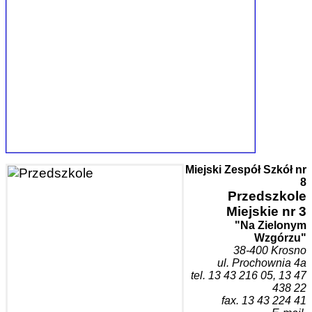
Miejski Zespół Szkół nr
8
Przedszk
ole
Miejskie nr 3
"Na Zielonym
Wzgórzu"
38-400 Krosn
o
ul. Prochownia 4a
tel. 1
3 43 216 05, 13 47
438 22
fax. 13 43 224 41