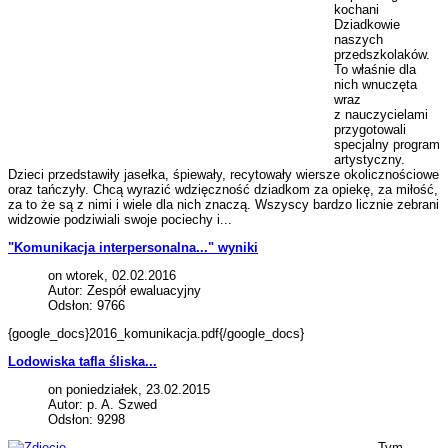
kochani
Dziadkowie
naszych
przedszkolaków.
To właśnie dla
nich wnuczęta
wraz
z nauczycielami
przygotowali
specjalny program
artystyczny.
Dzieci przedstawiły jasełka, śpiewały, recytowały wiersze okolicznościowe
oraz tańczyły. Chcą wyrazić wdzięczność dziadkom za opiekę, za miłość,
za to że są z nimi i wiele dla nich znaczą. Wszyscy bardzo licznie zebrani
widzowie podziwiali swoje pociechy i...
"Komunikacja interpersonalna..." wyniki
on wtorek, 02.02.2016
Autor: Zespół ewaluacyjny
Odsłon: 9766
{google_docs}2016_komunikacja.pdf{/google_docs}
Lodowiska tafla śliska...
on poniedziałek, 23.02.2015
Autor: p. A. Szwed
Odsłon: 9298
Tym