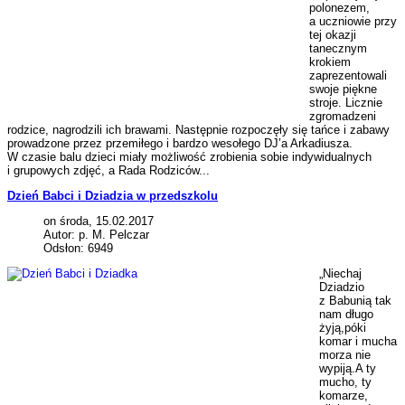
polonezem,
a uczniowie przy
tej okazji
tanecznym
krokiem
zaprezentowali
swoje piękne
stroje. Licznie
zgromadzeni
rodzice, nagrodzili ich brawami. Następnie rozpoczęły się tańce i zabawy
prowadzone przez przemiłego i bardzo wesołego DJ’a Arkadiusza.
W czasie balu dzieci miały możliwość zrobienia sobie indywidualnych
i grupowych zdjęć, a Rada Rodziców...
Dzień Babci i Dziadzia w przedszkolu
on środa, 15.02.2017
Autor: p. M. Pelczar
Odsłon: 6949
„Niechaj
Dziadzio
z Babunią tak
nam długo
żyją,póki
komar i mucha
morza nie
wypiją.A ty
mucho, ty
komarze,