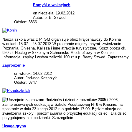
Pomyśl o wakacjach
on niedziela, 19.02.2012
Autor: p. B. Szwed
Odsłon: 3866
Nasza szkoła wraz z PTSM organizuje obóz krajoznawczy do Konina
w dniach 15.07 – 25.07.2013.W programie między innymi: zwiedzanie
Poznania, Gniezna, Kalisza i inne atrakcje turystyczne. Koszt obozu ok.
930 zł. Nocleg w Szkolnym Schronisku Młodzieżowym w Koninie.
Informacje, zapisy i wpłata zaliczki 100 zł u p. Beaty Szwed. Zapraszamy
Zaproszenie
on wtorek, 14.02.2012
Autor: Jadwiga Kasprzyk
Odsłon: 3747
Rodziców i dzieci z roczników 2005 i 2006,
zainteresowanych edukacją w Szkole Podstawowej Nr 8 w Krośnie, na
spotkanie w dniu 23 lutego 2012 r. o godzinie 17.00. Będzie okazja do
zwiedzenia szkoły i porozmawiania o przyszłej edukacji dzieci. Dla dzieci
przygotujemy niespodzianki. Szczególnie...
Uwaga grypa