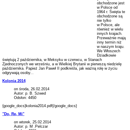
obchodzone jest
w Polsce od
1964 r. Święta te
obchodzone są
nie tylko
w Polsce, ale
również w wielu
innych krajach.
Przeważnie mają
inny termin niż
w naszym kraju.
We Włoszech
Dziadkowie
świętują 2 października, w Meksyku w czerwcu, w Stanach
Zjednoczonych we wrześniu, a w Wielkiej Brytanii w pierwszą niedzielę
października. Papież Jan Paweł II podkreśla, jak ważną rolę w życiu
odgrywają osoby...
Kolonia 2014
on środa, 26.02.2014
Autor: p. B. Szwed
Odsłon: 4450
{google_docs}kolonia2014.pdf{/google_docs}
"Do, Re, Mi"
on wtorek, 25.02.2014
Autor: p. M .Pelczar