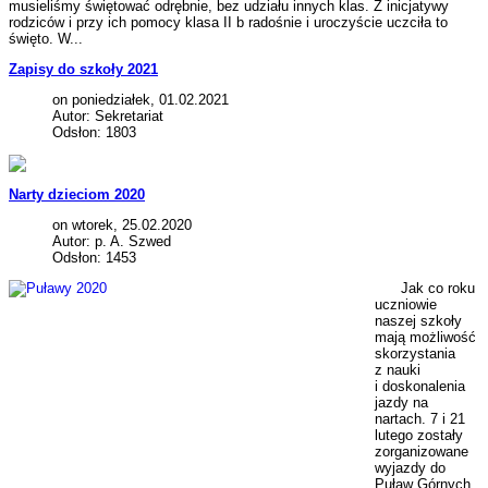
musieliśmy świętować odrębnie, bez udziału innych klas. Z inicjatywy
rodziców i przy ich pomocy klasa II b radośnie i uroczyście uczciła to
święto. W...
Zapisy do szkoły 2021
on poniedziałek, 01.02.2021
Autor: Sekretariat
Odsłon: 1803
Narty dzieciom 2020
on wtorek, 25.02.2020
Autor: p. A. Szwed
Odsłon: 1453
Jak co roku
uczniowie
naszej szkoły
mają możliwość
skorzystania
z nauki
i doskonalenia
jazdy na
nartach. 7 i 21
lutego zostały
zorganizowane
wyjazdy do
Puław Górnych