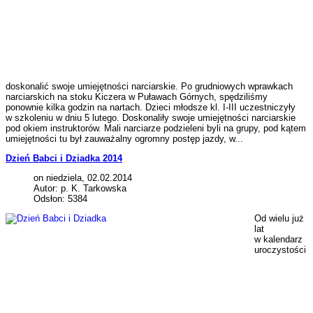
doskonalić swoje umiejętności narciarskie. Po grudniowych wprawkach
narciarskich na stoku Kiczera w Puławach Górnych, spędziliśmy
ponownie kilka godzin na nartach. Dzieci młodsze kl. I-III uczestniczyły
w szkoleniu w dniu 5 lutego. Doskonaliły swoje umiejętności narciarskie
pod okiem instruktorów. Mali narciarze podzieleni byli na grupy, pod kątem
umiejętności tu był zauważalny ogromny postęp jazdy, w...
Dzień Babci i Dziadka 2014
on niedziela, 02.02.2014
Autor: p. K. Tarkowska
Odsłon: 5384
Od wielu już
lat
w kalendarz
uroczystości