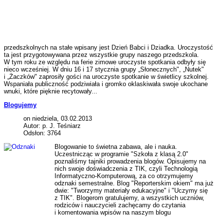
przedszkolnych na stałe wpisany jest Dzień Babci i Dziadka. Uroczystość
ta jest przygotowywana przez wszystkie grupy naszego przedszkola.
W tym roku ze względu na ferie zimowe uroczyste spotkania odbyły się
nieco wcześniej. W dniu 16 i 17 stycznia grupy „Słonecznych", „Nutek"
i „Żaczków" zaprosiły gości na uroczyste spotkanie w świetlicy szkolnej.
Wspaniała publiczność podziwiała i gromko oklaskiwała swoje ukochane
wnuki, które pięknie recytowały...
Blogujemy
on niedziela, 03.02.2013
Autor: p. J. Teśniarz
Odsłon: 3764
Blogowanie to świetna zabawa, ale i nauka.
Uczestnicząc w programie "Szkoła z klasą 2.0"
poznaliśmy tajniki prowadzenia blogów. Opisujemy na
nich swoje doświadczenia z TIK, czyli Technologią
Informatyczno-Komputerową, za co otrzymujemy
odznaki semestralne. Blog "Reporterskim okiem" ma już
dwie: "Tworzymy materiały edukacyjne" i "Uczymy się
z TIK". Blogerom gratulujemy, a wszystkich uczniów,
rodziców i nauczycieli zachęcamy do czytania
i komentowania wpisów na naszym blogu