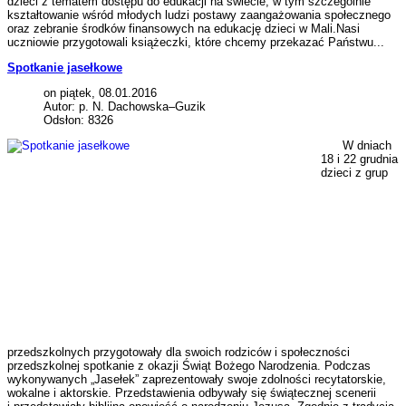
dzieci z tematem dostępu do edukacji na świecie, w tym szczególnie
kształtowanie wśród młodych ludzi postawy zaangażowania społecznego
oraz zebranie środków finansowych na edukację dzieci w Mali.Nasi
uczniowie przygotowali książeczki, które chcemy przekazać Państwu...
Spotkanie jasełkowe
on piątek, 08.01.2016
Autor: p. N. Dachowska–Guzik
Odsłon: 8326
W dniach
18 i 22 grudnia
dzieci z grup
przedszkolnych przygotowały dla swoich rodziców i społeczności
przedszkolnej spotkanie z okazji Świąt Bożego Narodzenia. Podczas
wykonywanych „Jasełek” zaprezentowały swoje zdolności recytatorskie,
wokalne i aktorskie. Przedstawienia odbywały się świątecznej scenerii