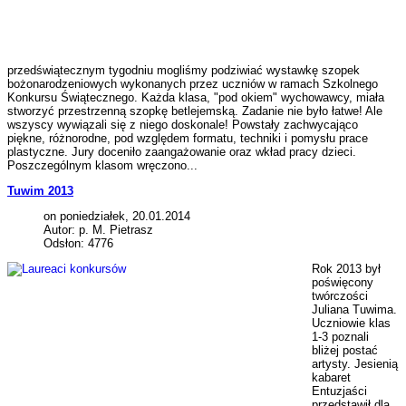
przedświątecznym tygodniu mogliśmy podziwiać wystawkę szopek
bożonarodzeniowych wykonanych przez uczniów w ramach Szkolnego
Konkursu Świątecznego. Każda klasa, "pod okiem" wychowawcy, miała
stworzyć przestrzenną szopkę betlejemską. Zadanie nie było łatwe! Ale
wszyscy wywiązali się z niego doskonale! Powstały zachwycająco
piękne, różnorodne, pod względem formatu, techniki i pomysłu prace
plastyczne. Jury doceniło zaangażowanie oraz wkład pracy dzieci.
Poszczególnym klasom wręczono...
Tuwim 2013
on poniedziałek, 20.01.2014
Autor: p. M. Pietrasz
Odsłon: 4776
Rok 2013 był
poświęcony
twórczości
Juliana Tuwima.
Uczniowie klas
1-3 poznali
bliżej postać
artysty. Jesienią
kabaret
Entuzjaści
przedstawił dla