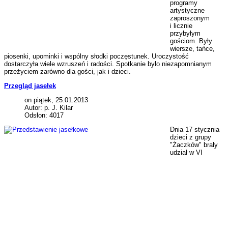
programy
artystyczne
zaproszonym
i licznie
przybyłym
gościom. Były
wiersze, tańce,
piosenki, upominki i wspólny słodki poczęstunek. Uroczystość
dostarczyła wiele wzruszeń i radości. Spotkanie było niezapomnianym
przeżyciem zarówno dla gości, jak i dzieci.
Przegląd jasełek
on piątek, 25.01.2013
Autor: p. J. Kilar
Odsłon: 4017
Dnia 17 stycznia
dzieci z grupy
"Żaczków" brały
udział w VI