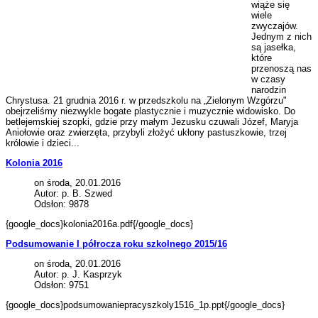
wiąże się
wiele
zwyczajów.
Jednym z nich
są jasełka,
które
przenoszą nas
w czasy
narodzin
Chrystusa. 21 grudnia 2016 r. w przedszkolu na „Zielonym Wzgórzu"
obejrzeliśmy niezwykle bogate plastycznie i muzycznie widowisko. Do
betlejemskiej szopki, gdzie przy małym Jezusku czuwali Józef, Maryja
Aniołowie oraz zwierzęta, przybyli złożyć ukłony pastuszkowie, trzej
królowie i dzieci...
Kolonia 2016
on środa, 20.01.2016
Autor: p. B. Szwed
Odsłon: 9878
{google_docs}kolonia2016a.pdf{/google_docs}
Podsumowanie I półrocza roku szkolnego 2015/16
on środa, 20.01.2016
Autor: p. J. Kasprzyk
Odsłon: 9751
{google_docs}podsumowaniepracyszkoly1516_1p.ppt{/google_docs}