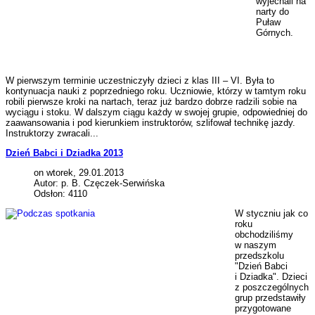
wyjechali na
narty do
Puław
Górnych.
W pierwszym terminie uczestniczyły dzieci z klas III – VI. Była to
kontynuacja nauki z poprzedniego roku. Uczniowie, którzy w tamtym roku
robili pierwsze kroki na nartach, teraz już bardzo dobrze radzili sobie na
wyciągu i stoku. W dalszym ciągu każdy w swojej grupie, odpowiedniej do
zaawansowania i pod kierunkiem instruktorów, szlifował technikę jazdy.
Instruktorzy zwracali...
Dzień Babci i Dziadka 2013
on wtorek, 29.01.2013
Autor: p. B. Częczek-Serwińska
Odsłon: 4110
W styczniu jak co
roku
obchodziliśmy
w naszym
przedszkolu
"Dzień Babci
i Dziadka". Dzieci
z poszczególnych
grup przedstawiły
przygotowane