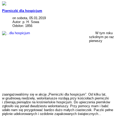
Pierniczki dla hospicjum
on sobota, 05.01.2019
Autor: p. H. Sowa
Odsłon: 1856
W tym roku
szkolnym po raz
pierwszy
zaangażowaliśmy się w akcję „Pierniczki dla hospicjum”. Od kilku lat,
w grudniową niedzielę, wolontariusze rozdają przy kościołach pierniczki
i zbierają pieniądze na krośnieńskie hospicjum. Do upieczenia pierników
zgłosiło się ponad dwudziestu wolontariuszy. Przy pomocy mam i babć
udało nam się przygotować bardzo dużo małych ciasteczek. Paczki pełne
pięknie udekorowanych i ozdobnie zapakowanych świątecznych...