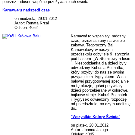
poprzez radosne wspólne przeżywanie ich święta.
Karnawału nadszedł czas
on niedziela, 29.01.2012
Autor: Renata Krzal
Odsłon: 4052
Karnawał to wspaniały, radosny
czas, przeznaczony na wesołe
zabawy. Tegoroczny Bal
Karnawałowy w naszym
przedszkolu odbył się 9 stycznia
pod hasłem: „W Stumilowym lesie
". Niespodzianką dla dzieci były
odwiedziny Kubusia Puchatka,
który przybył do nas ze swoim
przyjacielem Tygryskiem. W sali
balowej przygotowanej specjalnie
na tę okazję, gości przywitały
dzieci poprzebierane w kolorowe,
bajkowe stroje. Kubuś Puchatek
i Tygrysek odwiedziny rozpoczęli
od przedszkola, po czym udali się
do...
"Wszystkie Kolory Świata"
on piątek, 20.01.2012
Autor: Joanna Jajuga
Odsłon: 4045