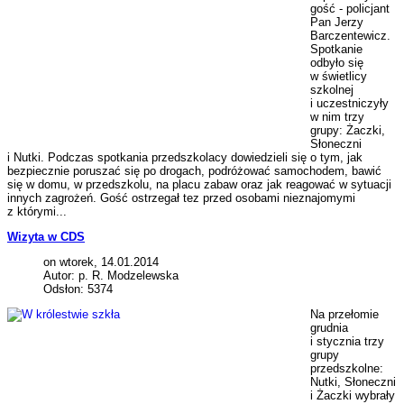
gość - policjant
Pan Jerzy
Barczentewicz.
Spotkanie
odbyło się
w świetlicy
szkolnej
i uczestniczyły
w nim trzy
grupy: Żaczki,
Słoneczni
i Nutki. Podczas spotkania przedszkolacy dowiedzieli się o tym, jak
bezpiecznie poruszać się po drogach, podróżować samochodem, bawić
się w domu, w przedszkolu, na placu zabaw oraz jak reagować w sytuacji
innych zagrożeń. Gość ostrzegał tez przed osobami nieznajomymi
z którymi...
Wizyta w CDS
on wtorek, 14.01.2014
Autor: p. R. Modzelewska
Odsłon: 5374
Na przełomie
grudnia
i stycznia trzy
grupy
przedszkolne:
Nutki, Słoneczni
i Żaczki wybrały