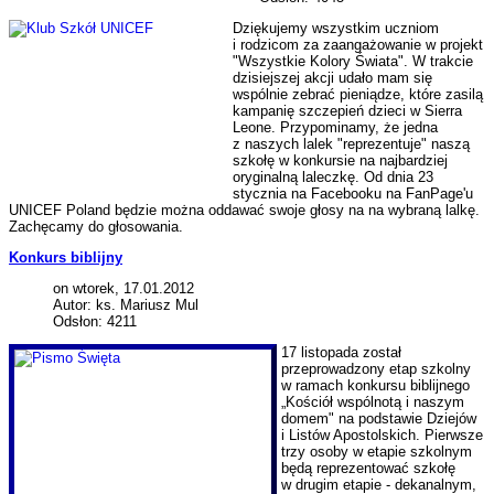
Dziękujemy wszystkim uczniom
i rodzicom za zaangażowanie w projekt
"Wszystkie Kolory Świata". W trakcie
dzisiejszej akcji udało mam się
wspólnie zebrać pieniądze, które zasilą
kampanię szczepień dzieci w Sierra
Leone. Przypominamy, że jedna
z naszych lalek "reprezentuje" naszą
szkołę w konkursie na najbardziej
oryginalną laleczkę. Od dnia 23
stycznia na Facebooku na FanPage'u
UNICEF Poland będzie można oddawać swoje głosy na na wybraną lalkę.
Zachęcamy do głosowania.
Konkurs biblijny
on wtorek, 17.01.2012
Autor: ks. Mariusz Mul
Odsłon: 4211
17 listopada został
przeprowadzony etap szkolny
w ramach konkursu biblijnego
„Kościół wspólnotą i naszym
domem" na podstawie Dziejów
i Listów Apostolskich. Pierwsze
trzy osoby w etapie szkolnym
będą reprezentować szkołę
w drugim etapie - dekanalnym,