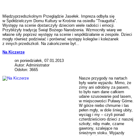
Międzyprzedszkolnym Przeglądzie Jasełek. Impreza odbyła się
w Spółdzielczym Domu Kultury w Krośnie na osiedlu "Traugutta".
Występy na scenie dostarczyły dzieciom wiele radości i emocji.
Przybliżyły tradycję Świąt Bożego Narodzenia. Wzmocniły wiarę we
własne siły poprzez występy na scenie i współdziałanie w zespole. Dzieci
mogły również podziwiać i porównać występy kolegów i koleżanek
z innych przedszkoli. Na zakończenie był...
Na Kiczerze
on poniedziałek, 07.01.2013
Autor: Administrator
Odsłon: 3665
Nasze przygody na nartach
były warte wyjazdu. Mimo, że
zimy ani odrobiny za pasem,
to było nam dane całkiem
udane szusowanie pod lasem,
w miejscowości Puławy Górne.
W górze niebo chmurne i las
pełen mgły, w dole śnieg ubity,
wyciąg i my – czyli ponad
czterdzieścioro dzieci z naszej
szkoły; niby małe, czarne
gawrony, szalejące na
śnieżnym stoku. Wyjazdy