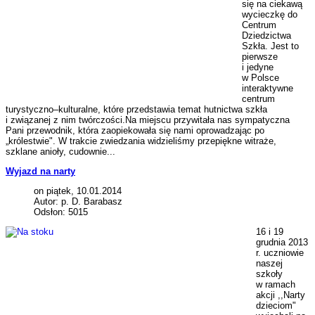
się na ciekawą
wycieczkę do
Centrum
Dziedzictwa
Szkła. Jest to
pierwsze
i jedyne
w Polsce
interaktywne
centrum
turystyczno–kulturalne, które przedstawia temat hutnictwa szkła
i związanej z nim twórczości.Na miejscu przywitała nas sympatyczna
Pani przewodnik, która zaopiekowała się nami oprowadzając po
„królestwie". W trakcie zwiedzania widzieliśmy przepiękne witraże,
szklane anioły, cudownie...
Wyjazd na narty
on piątek, 10.01.2014
Autor: p. D. Barabasz
Odsłon: 5015
16 i 19
grudnia 2013
r. uczniowie
naszej
szkoły
w ramach
akcji ,,Narty
dzieciom"