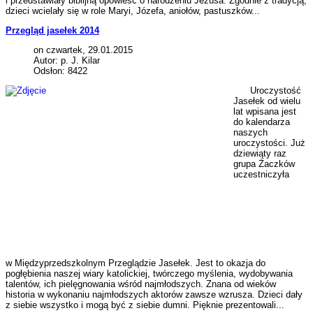
i przedstawiały biblijną opowieść o narodzeniu Jezusa. Zgodnie z tradycją,
dzieci wcielały się w role Maryi, Józefa, aniołów, pastuszków...
Przegląd jasełek 2014
on czwartek, 29.01.2015
Autor: p. J. Kilar
Odsłon: 8422
Uroczystość
Jasełek od wielu
lat wpisana jest
do kalendarza
naszych
uroczystości. Już
dziewiąty raz
grupa Żaczków
uczestniczyła
w Międzyprzedszkolnym Przeglądzie Jasełek. Jest to okazja do
pogłębienia naszej wiary katolickiej, twórczego myślenia, wydobywania
talentów, ich pielęgnowania wśród najmłodszych. Znana od wieków
historia w wykonaniu najmłodszych aktorów zawsze wzrusza. Dzieci dały
z siebie wszystko i mogą być z siebie dumni. Pięknie prezentowali...