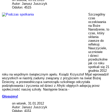
Autor: Janusz Juszczyk
Odsłon: 4515
Szczególny
czas
oczekiwania
na Boże
Narodzenie, to
czas, który
skłania
zawsze do
refleksji.
Nauczyciele,
uczniowie
i dzieci
przedszkolne
jak co roku
spotkali się 21
grudnia 2012
roku na wspólnym świątecznym apelu. Ksiądz Krzysztof Mijal wprowadził
wszystkich w nastrój zadumy związany z przyjściem na świat Bożej
Dzieciny, a przewodnicząca samorządu szkolnego odczytała
podziękowania i życzenia od dzieci z Afryki objętych adopcją przez
społeczność naszej szkoły. Następnie bracia -
Głosujmy!
on wtorek, 31.01.2012
Autor: Janusz Juszczyk
Odsłon: 4151