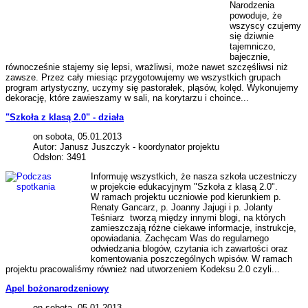
Narodzenia
powoduje, że
wszyscy czujemy
się dziwnie
tajemniczo,
bajecznie,
równocześnie stajemy się lepsi, wrażliwsi, może nawet szczęśliwsi niż
zawsze. Przez cały miesiąc przygotowujemy we wszystkich grupach
program artystyczny, uczymy się pastorałek, pląsów, kolęd. Wykonujemy
dekorację, które zawieszamy w sali, na korytarzu i choince...
"Szkoła z klasą 2.0" - działa
on sobota, 05.01.2013
Autor: Janusz Juszczyk - koordynator projektu
Odsłon: 3491
Informuję wszystkich, że nasza szkoła uczestniczy
w projekcie edukacyjnym "Szkoła z klasą 2.0".
W ramach projektu uczniowie pod kierunkiem p.
Renaty Gancarz, p. Joanny Jajugi i p. Jolanty
Teśniarz tworzą między innymi blogi, na których
zamieszczają różne ciekawe informacje, instrukcje,
opowiadania. Zachęcam Was do regularnego
odwiedzania blogów, czytania ich zawartości oraz
komentowania poszczególnych wpisów. W ramach
projektu pracowaliśmy również nad utworzeniem Kodeksu 2.0 czyli...
Apel bożonarodzeniowy
on sobota, 05.01.2013