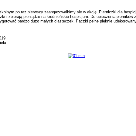
ym po raz pierwszy zaangażowaliśmy się w akcję „Pierniczki dla hospicjum”
czki i zbierają pieniądze na krośnieńskie hospicjum. Do upieczenia piernikó
zygotować bardzo dużo małych ciasteczek. Paczki pełne pięknie udekorowan
019
iela