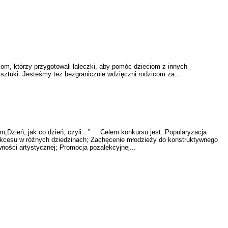
 którzy przygotowali laleczki, aby pomóc dzieciom z innych
sztuki. Jesteśmy też bezgranicznie wdzięczni rodzicom za...
„Dzień, jak co dzień, czyli…” Celem konkursu jest: Popularyzacja
sukcesu w różnych dziedzinach; Zachęcenie młodzieży do konstruktywnego
ości artystycznej; Promocja pozalekcyjnej...