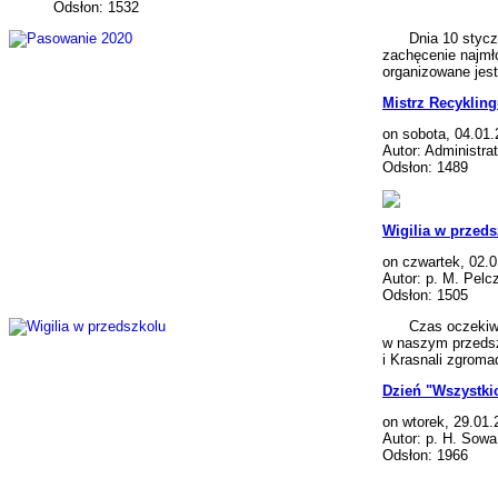
Odsłon: 1532
Dnia 10 stycznia
zachęcenie najmło
organizowane jest
Mistrz Recykling
on sobota, 04.01
Autor: Administrat
Odsłon: 1489
Wigilia w przed
on czwartek, 02.
Autor: p. M. Pelc
Odsłon: 1505
Czas oczekiwania
w naszym przedsz
i Krasnali zgroma
Dzień "Wszystki
on wtorek, 29.01.
Autor: p. H. Sowa
Odsłon: 1966