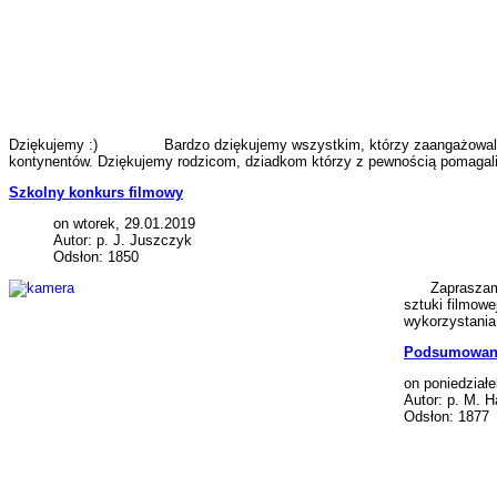
Dziękujemy :) Bardzo dziękujemy wszystkim, którzy zaangażowali się w
kontynentów. Dziękujemy rodzicom, dziadkom którzy z pewnością pomagali i
Szkolny konkurs filmowy
on wtorek, 29.01.2019
Autor: p. J. Juszczyk
Odsłon: 1850
Zapraszam wsz
sztuki filmow
wykorzystania
Podsumowanie
on poniedziałe
Autor: p. M. H
Odsłon: 1877