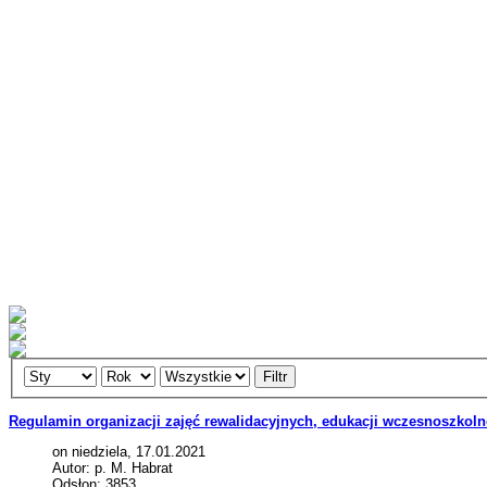
Filtr
Regulamin organizacji zajęć rewalidacyjnych, edukacji wczesnoszkoln
on niedziela, 17.01.2021
Autor: p. M. Habrat
Odsłon: 3853