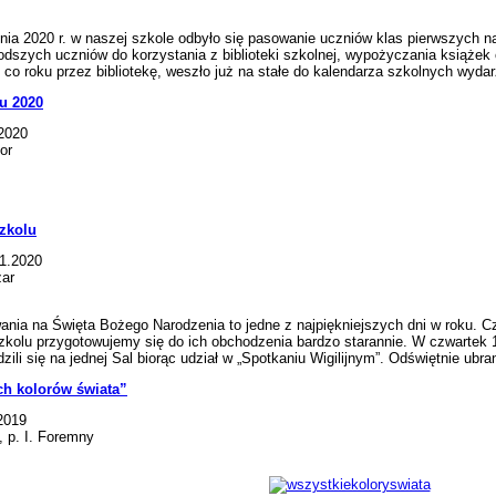
 2020 r. w naszej szkole odbyło się pasowanie uczniów klas pierwszych na c
dszych uczniów do korzystania z biblioteki szkolnej, wypożyczania książek 
 co roku przez bibliotekę, weszło już na stałe do kalendarza szkolnych wydar
u 2020
.2020
or
szkolu
01.2020
zar
 na Święta Bożego Narodzenia to jedne z najpiękniejszych dni w roku. Częst
kolu przygotowujemy się do ich obchodzenia bardzo starannie. W czwartek 
dzili się na jednej Sal biorąc udział w „Spotkaniu Wigilijnym”. Odświętnie ubr
ch kolorów świata”
2019
, p. I. Foremny