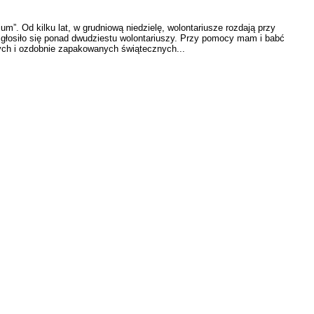
. Od kilku lat, w grudniową niedzielę, wolontariusze rozdają przy
w zgłosiło się ponad dwudziestu wolontariuszy. Przy pomocy mam i babć
ych i ozdobnie zapakowanych świątecznych...