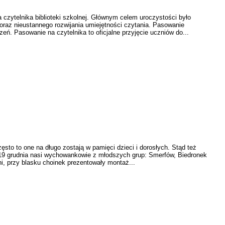
zytelnika biblioteki szkolnej. Głównym celem uroczystości było
oraz nieustannego rozwijania umiejętności czytania. Pasowanie
zeń. Pasowanie na czytelnika to oficjalne przyjęcie uczniów do...
o to one na długo zostają w pamięci dzieci i dorosłych. Stąd też
19 grudnia nasi wychowankowie z młodszych grup: Smerfów, Biedronek
ani, przy blasku choinek prezentowały montaż...