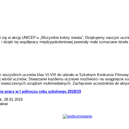
 akcję UNICEF-u „Wszystkie kolory świata”, Dziękujemy naszym uczniom,
 dzięki tej współpracy międzypokoleniowej powstały małe szmaciane dzieła 
ystkich uczniów klas VI-VIII do udziału w Szkolnym Konkursie Filmowym
ej wśród uczniów; Stwarzanie każdemu uczniowi możliwości na osiągnięcie 
 nowoczesnych urządzeń multimedialnych; Zachęcenie uczestników do aktywn
 pracy w I półroczu roku szkolnego 2018/19
k, 28.01.2019
abrat